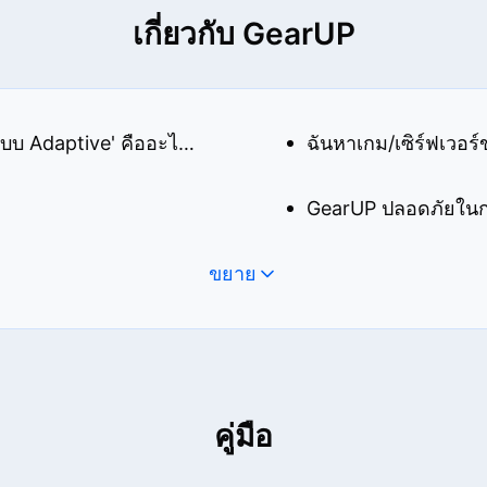
เกี่ยวกับ GearUP
เทคโนโลยี 'การกำหนดเส้นทางอัจฉริยะแบบ Adaptive' คืออะไร？
ฉันหาเกม/เซิร์ฟเวอร์
GearUP ปลอดภัยในกา
ขยาย
คู่มือ