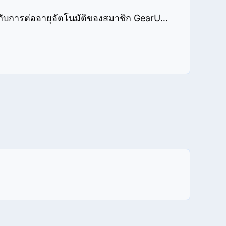
คำถามที่พบบ่อยเกี่ยวกับการต่ออายุอัตโนมัติของสมาชิก GearUP PC