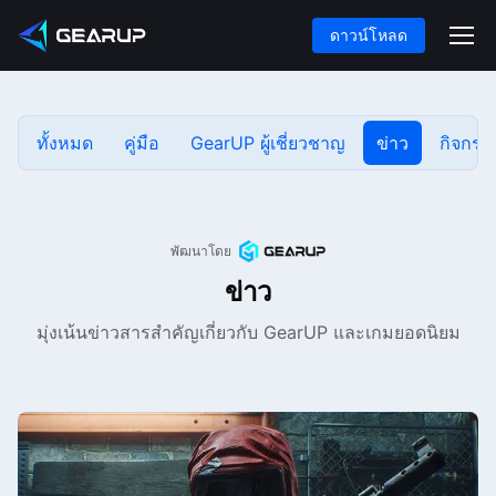
ดาวน์โหลด
ทั้งหมด
คู่มือ
GearUP ผู้เชี่ยวชาญ
ข่าว
กิจกรร
พัฒนาโดย
ข่าว
มุ่งเน้นข่าวสารสำคัญเกี่ยวกับ GearUP และเกมยอดนิยม