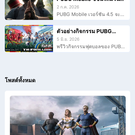
ละเอียดเกมเพลย์ เรียนรู้สิ่งที่คาด
9 กรกฎาคม: ภาพรวมอัปเดต
2 ก.ค. 2026
หวังได้ และวิธีที่ GearUP ช่วยยก
PUBG Mobile เวอร์ชัน 4.5 จะมา
เวอร์ชัน 4.5
ระดับประสบการณ์สนามรบ
ถึงในวันที่ 9 กรกฎาคม พร้อม
ออนไลน์ของคุณได้
คอนเทนต์จากนารูโตะ ตำนาน
ตัวอย่างกิจกรรม PUBG
วายุสลาตัน, สกิลวิชานินจา,
Mobile: Blue Lock, รางวัล
5 มิ.ย. 2026
รางวัลตามธีม และทิปส์จาก
พรีวิวกิจกรรมฟุตบอลของ PUBG
จาก Japan และ ซีซันเปลวไฟ
GearUP เพื่อให้แมตช์ลื่นไหลยิ่ง
Mobile รวมถึงการคอลแลบกับ
บนผืนหญ้า
ขึ้น.
Blue Lock รางวัลของญี่ปุ่น ซีซัน
เปลวไฟบนผืนหญ้า ชุดเสื้อทีมชาติ
และเคล็ดลับจาก GearUP
โพสต์ทั้งหมด