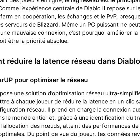
part des joueurs en ligne,
le lag réseau est le principal
omme l’expérience centrale de Diablo II repose sur l
e farm en coopération, les échanges et le PvP, presque
es serveurs de Blizzard. Même un PC puissant ne peu
ne mauvaise connexion, c’est pourquoi améliorer la s
it être la priorité absolue.
réduire la latence réseau dans Diablo 
arUP pour optimiser le réseau
ose une solution d’optimisation réseau ultra-simplif
tre à chaque joueur de réduire la latence en un clic 
iguration réseau. Il prend en charge la connexion au
ns le monde entier et, grâce à une identification du tr
à l’allocation des nœuds, atteint des performances de
ptimales. Du point de vue du joueur, tes données re