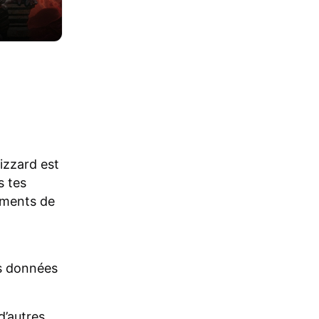
izzard est
s tes
cements de
es données
d’autres