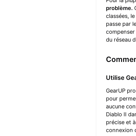
Pour la plu
problème.
C
classées, l
passe par l
compenser u
du réseau do
Comment 
Utilise Ge
GearUP prop
pour permet
aucune conf
Diablo II da
précise et 
connexion o