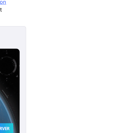
ion
t