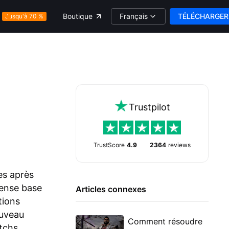
Français
TÉLÉCHARGER
Boutique
Jusqu'à 70 %
Trustpilot
TrustScore
4.9
2364
reviews
es après
mense base
Articles connexes
tions
ouveau
Comment résoudre
tchs