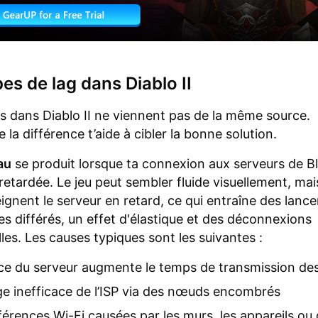
es de lag dans Diablo II
gs dans Diablo II ne viennent pas de la même source.
la différence t’aide à cibler la bonne solution.
au
se produit lorsque ta connexion aux serveurs de Bl
retardée. Le jeu peut sembler fluide visuellement, mai
eignent le serveur en retard, ce qui entraîne des lan
 différés, un effet d'élastique et des déconnexions
les. Les causes typiques sont les suivantes :
ce du serveur augmente le temps de transmission d
e inefficace de l’ISP via des nœuds encombrés
férences Wi-Fi causées par les murs, les appareils ou 