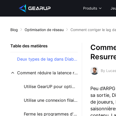
Produits
Je
Blog
Optimisation de réseau
Comment corriger le lag da
Comment
Table des matières
Resurr
Deux types de lag dans Diablo II
By Lucas
Comment réduire la latence réseau dans Diablo II ?
Utilise GearUP pour optimiser le réseau
Peu d’ARPG 
sa sortie, 
Utilise une connexion filaire
de joueurs,
saisonnière
Ferme les programmes d'arrière-plan inutiles
contenu. La