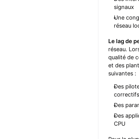
signaux
Une conge
réseau loc
Le lag de 
réseau. Lors
qualité de c
et des plan
suivantes :
Des pilot
correctif
Des param
Des appli
CPU