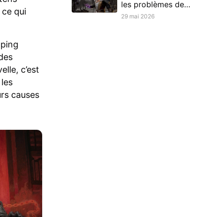
les problèmes de
 ce qui
connexion au
29 mai 2026
serveur de Diablo II
 ping
des
lle, c’est
 les
urs causes