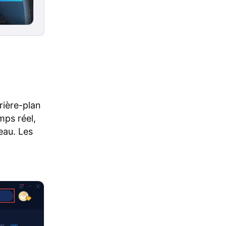
rière-plan
mps réel,
eau. Les