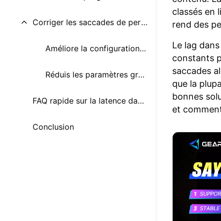
classés en 
Corriger les saccades de performance dans Diablo II
rend des pe
Le lag dans
Améliore la configuration de ton PC
constants p
saccades al
Réduis les paramètres graphiques
que la plup
bonnes solu
FAQ rapide sur la latence dans Diablo II
et comment 
Conclusion