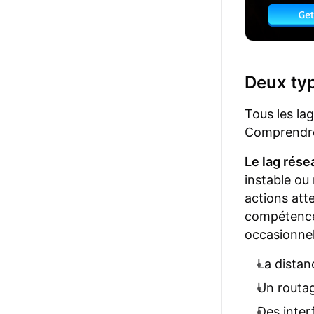
Deux typ
Tous les la
Comprendre 
Le lag rése
instable ou 
actions att
compétences
occasionnel
La distan
Un routag
Des inter