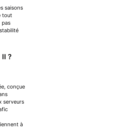
es saisons
 tout
t pas
tabilité
II ?
iée, conçue
sans
x serveurs
afic
viennent à