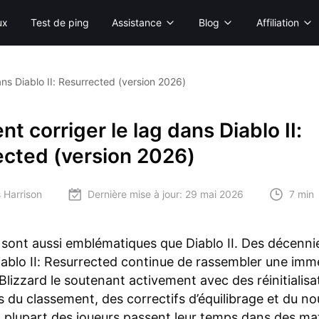
ux
Test de ping
Assistance
Blog
Affiliation
ns Diablo II: Resurrected (version 2026)
 corriger le lag dans Diablo II:
ected (version 2026)
 Harrison
Dernière mise à jour:
29 mai 2026
7 min
sont aussi emblématiques que Diablo II. Des décenni
Diablo II: Resurrected continue de rassembler une im
 Blizzard le soutenant activement avec des réinitialisa
s du classement, des correctifs d’équilibrage et du n
 plupart des joueurs passent leur temps dans des ma