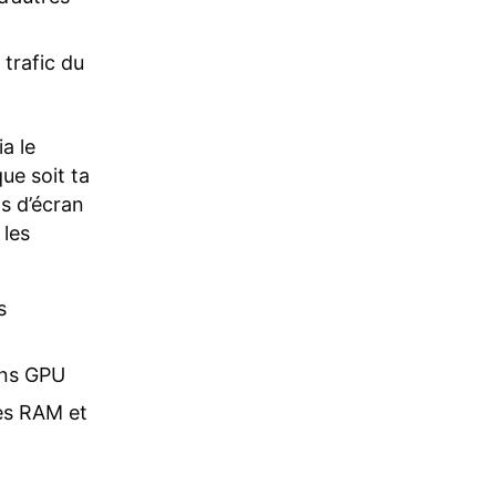
trafic du
a le
que soit ta
ls d’écran
 les
s
ens GPU
es RAM et