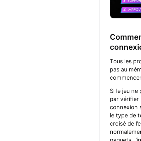
Commence
connexi
Tous les pr
pas au même
commencer
Si le jeu n
par vérifier
connexion 
le type de t
croisé de l
normalement
paquets, l’i