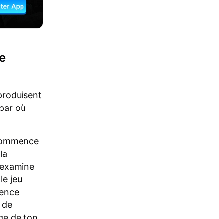
e
produisent
par où
, commence
la
 examine
le jeu
mence
 de
age de ton