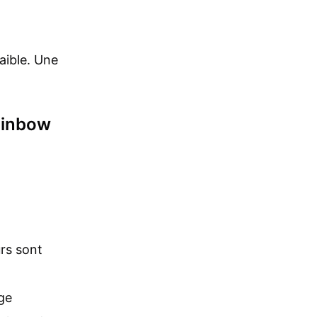
aible. Une
ainbow
rs sont
ege