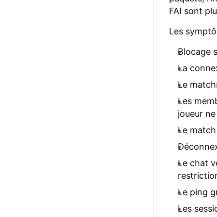
FAI sont pl
Les symptôm
Blocage s
La connex
Le match
Les membr
joueur ne
Le match 
Déconnex
Le chat v
restricti
Le ping g
Les sessi