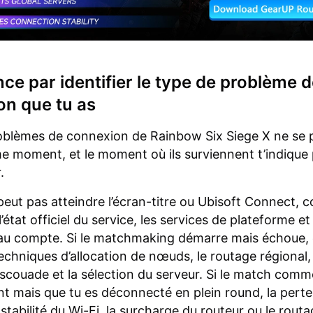
 par identifier le type de problème d
on que tu as
oblèmes de connexion de Rainbow Six Siege X ne se 
 moment, et le moment où ils surviennent t’indique 
.
e peut pas atteindre l’écran-titre ou Ubisoft Connect
 l’état officiel du service, les services de plateforme et 
au compte. Si le matchmaking démarre mais échoue,
echniques d’allocation de nœuds, le routage régional, 
’escouade et la sélection du serveur. Si le match com
 mais que tu es déconnecté en plein round, la perte
nstabilité du Wi-Fi, la surcharge du routeur ou le rout