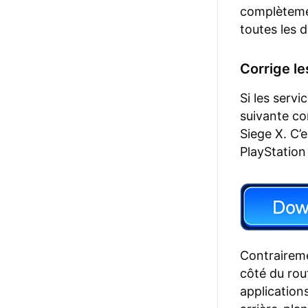
complètemen
toutes les 
Corrige l
Si les servi
suivante con
Siege X. C’e
PlayStation
Contraireme
côté du rou
application