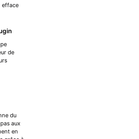
t efface
ugin
ape
eur de
urs
onne du
 pas aux
ment en