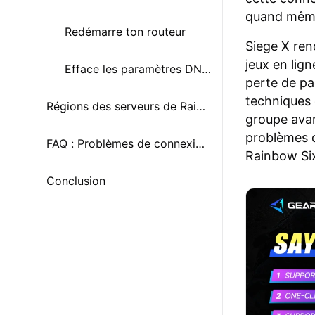
quand même
Redémarre ton routeur
Siege X ren
jeux en lig
Efface les paramètres DNS et proxy.
perte de pa
techniques 
Régions des serveurs de Rainbow Six Siege X
groupe avan
problèmes d
FAQ : Problèmes de connexion des serveurs console de Rainbow Six Siege X
Rainbow Si
Conclusion