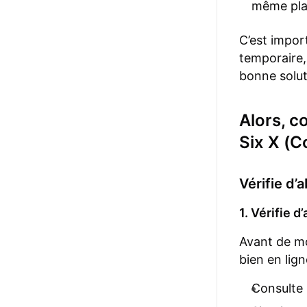
même pla
C’est import
temporaire,
bonne solu
Alors, c
Six X (C
Vérifie d’
1. Vérifie d
Avant de mo
bien en lign
Consulte 