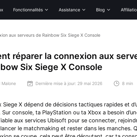
ux
Fonctionnalités
Assistance
Blog
Affiliati
ion aux serveurs de Rainbow Six Siege X Console
t réparer la connexion aux serv
nbow Six Siege X Console
l Malone
Dernière mise à jour:
29 mai 2026
8 min
 Siege X dépend de décisions tactiques rapides et d’
e. Sur console, ta PlayStation ou ta Xbox a besoin d’un
iable aux services Ubisoft pour se connecter, rejoind
lancer le matchmaking et rester dans les manches. 
xion se coupe, cela peut être déroutant, car ta cons