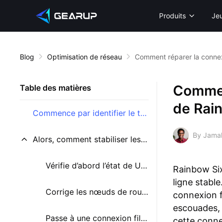
Produits
Je
Blog
Optimisation de réseau
Comment réparer la connex
Commen
Table des matières
de Rai
Commence par identifier le type de problème de connexion que tu as
By Jama
Alors, comment stabiliser les connexions de Rainbow Six X (Console) ?
Vérifie d’abord l’état de Ubisoft, PlayStation et Xbox
Rainbow Six
ligne stabl
Corrige les nœuds de routage avec le GearUP routeur Plugin
connexion f
escouades, 
Passe à une connexion filaire
cette conne