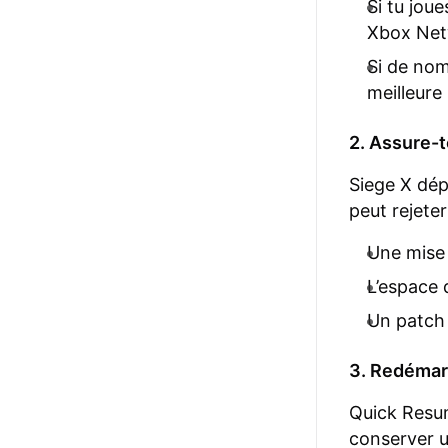
Si tu jou
Xbox Ne
Si de nom
meilleure
2. Assure-to
Siege X dépe
peut rejeter
Une mise 
L’espace 
Un patch 
3. Redémarr
Quick Resum
conserver u