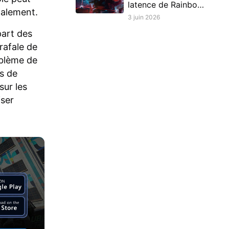
latence de Rainbow
malement.
Six Siege X sur
3 juin 2026
console
part des
rafale de
oblème de
s de
sur les
iser