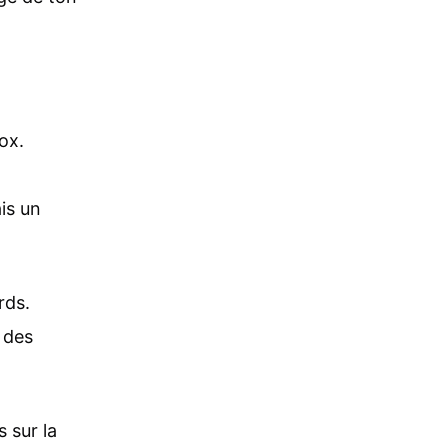
ox.
is un
rds.
 des
 sur la