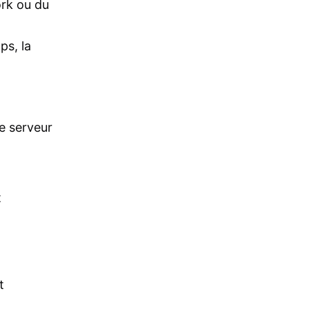
ork ou du
ps, la
Le serveur
t
t