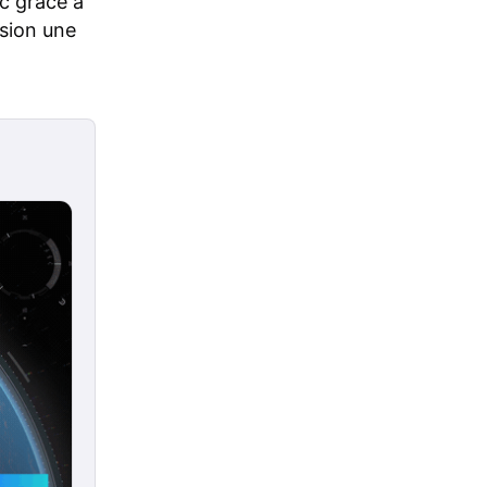
ic grâce à
ssion une