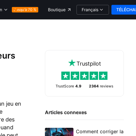
Français
TÉLÉCHA
on
Boutique
Jusqu'à 70 %
eurs
Trustpilot
TrustScore
4.9
2364
reviews
un jeu en
e
Articles connexes
re des
Quand
Comment corriger la
ole peut