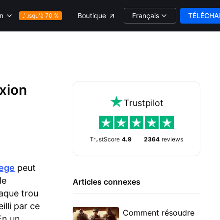
Français
TÉLÉCHA
on
Boutique
Jusqu'à 70 %
xion
Trustpilot
TrustScore
4.9
2364
reviews
iege
peut
de
Articles connexes
aque trou
lli par ce
Comment résoudre
En un