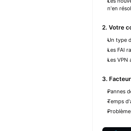
Les nouve
n'en réso
2. Votre c
Un type d
Les FAI ra
Les VPN a
3. Facteur
Pannes de
Temps d'
Problèmes