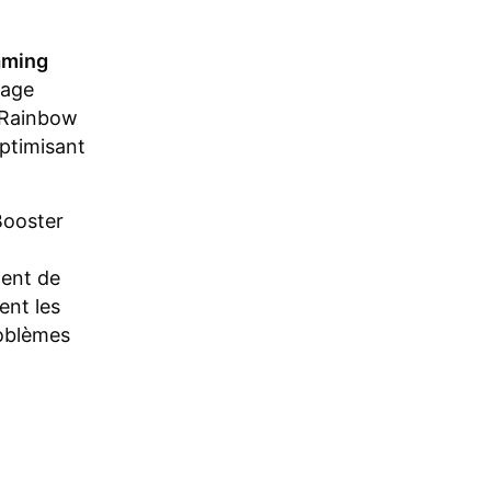
aming
tage
 Rainbow
ptimisant
Booster
tent de
ent les
roblèmes