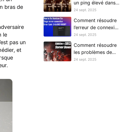
un ping élevé dans
en bras de
Rainbow Six Siege
24 sept. 2025
Comment résoudre
’adversaire
l’erreur de connexion
 le
au serveur Rainbow
24 sept. 2025
Six Siege code 3-
’est pas un
Comment résoudre
0x0001000b ?
édier, et
les problèmes de
orsque
serveur hors ligne
24 sept. 2025
eur.
de Rainbow Six
Siege