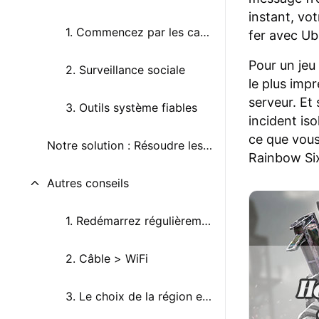
instant, vo
1. Commencez par les canaux officiels
fer avec Ub
Pour un jeu 
2. Surveillance sociale
le plus imp
serveur. Et
3. Outils système fiables
incident is
ce que vous
Notre solution : Résoudre les erreurs de serveur R6 Siege avec un VPN gaming
Rainbow Six
Autres conseils
1. Redémarrez régulièrement votre routeur
2. Câble > WiFi
3. Le choix de la région est important