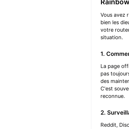
Rainbow
Vous avez r
bien les di
votre routeu
situation.
1. Commen
La page offi
pas toujours
des mainte
C'est souve
reconnue.
2. Surveil
Reddit, Dis