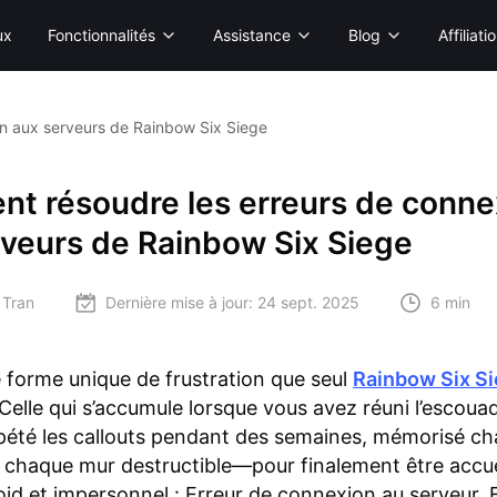
ux
Fonctionnalités
Assistance
Blog
Affiliati
n aux serveurs de Rainbow Six Siege
t résoudre les erreurs de conne
rveurs de Rainbow Six Siege
 Tran
Dernière mise à jour:
24 sept. 2025
6 min
ne forme unique de frustration que seul
Rainbow Six S
Celle qui s’accumule lorsque vous avez réuni l’escoua
épété les callouts pendant des semaines, mémorisé ch
 chaque mur destructible—pour finalement être accuei
id et impersonnel : Erreur de connexion au serveur. 