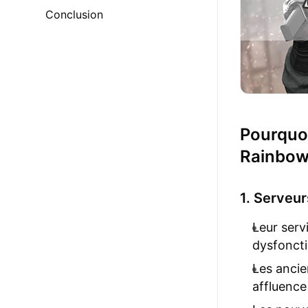
Conclusion
Pourquoi
Rainbow 
1. Serveur
Leur serv
dysfonct
Les ancie
affluence