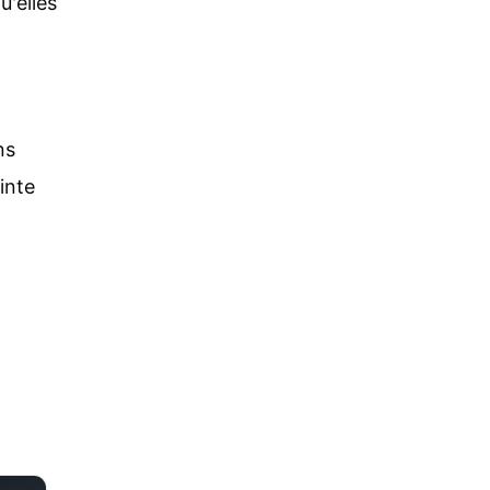
u'elles
ns
inte