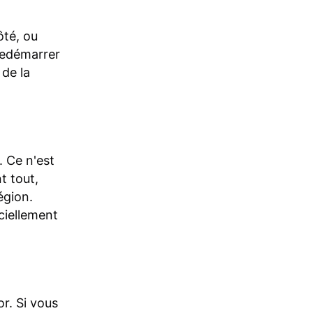
ôté, ou
 redémarrer
 de la
. Ce n'est
t tout,
égion.
ciellement
or. Si vous