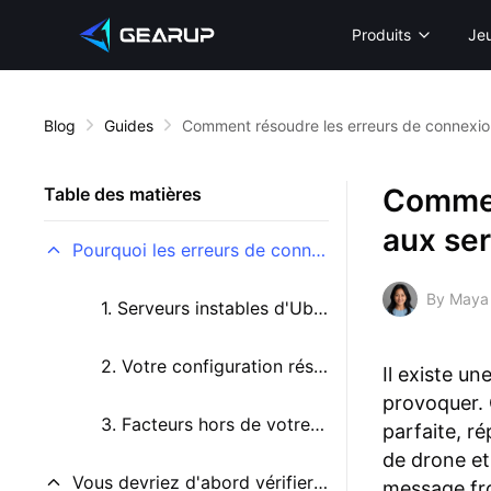
Produits
Je
Blog
Guides
Comment résoudre les erreurs de connexio
Commen
Table des matières
aux se
Pourquoi les erreurs de connexion aux serveurs de Rainbow Six Siege se produisent-elles ?
By Maya
1. Serveurs instables d'Ubisoft
2. Votre configuration réseau
Il existe u
provoquer. 
3. Facteurs hors de votre contrôle
parfaite, r
de drone et
Vous devriez d'abord vérifier l'état des serveurs de Rainbow Six Siege
message fro