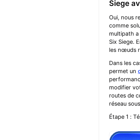
Siege a
Oui, nous 
comme solut
multipath 
Six Siege. 
les nœuds r
Dans les c
permet un
performance
modifier vot
routes de c
réseau sous
Étape 1 : T