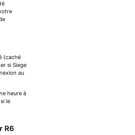
té
votre
de
é (caché
er si Siege
nnexion au
une heure à
si le
ur R6