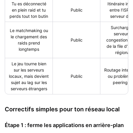
Tu es déconnecté
Itinéraire ins
en plein raid et tu
Public
entre l’ISP e
perds tout ton butin
serveur de 
Surcharge 
Le matchmaking ou
serveur o
le chargement des
Public
congestion r
raids prend
de la file d'at
longtemps
régionale
Le jeu tourne bien
sur les serveurs
Routage inter-
locaux, mais devient
Public
ou problème
sujet au lag sur les
peering I
serveurs étrangers
Correctifs simples pour ton réseau local
Étape 1 : ferme les applications en arrière-plan