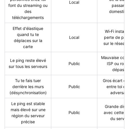
Local
font du streaming ou
passante
des
domestiq
téléchargements
Effet d'élastique
Wi‑Fi instabl
quand tu te
Local
perte de paq
déplaces sur la
sur le réseau 
carte
Mauvaise conn
Le ping reste élevé
Public
ISP ou rout
sur tous les serveurs
dépassé
Tu te fais tuer
Gros écart de
derrière les murs
Public
entre toi et 
(désynchronisation)
adversair
Le ping est stable
Grande dist
mais élevé sur une
Public
avec cette ré
région du serveur
du serveu
précise