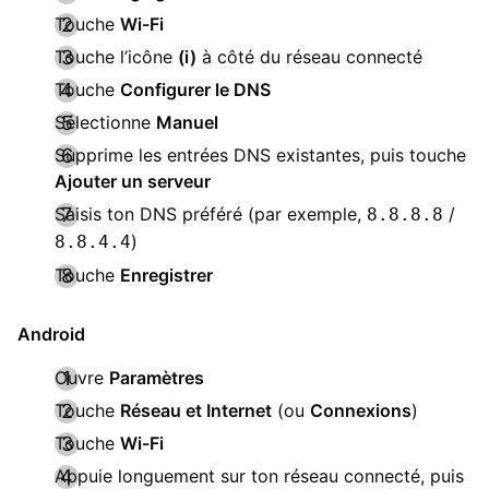
Touche
Wi-Fi
Touche l’icône
(i)
à côté du réseau connecté
Touche
Configurer le DNS
Sélectionne
Manuel
Supprime les entrées DNS existantes, puis touche
Ajouter un serveur
Saisis ton DNS préféré (par exemple,
/
8.8.8.8
)
8.8.4.4
Touche
Enregistrer
Android
Ouvre
Paramètres
Touche
Réseau et Internet
(ou
Connexions
)
Touche
Wi-Fi
Appuie longuement sur ton réseau connecté, puis