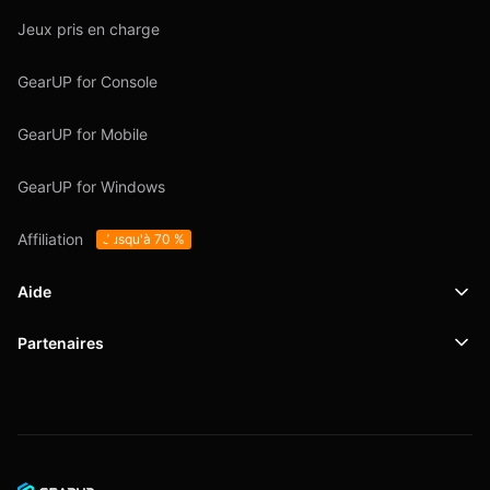
Jeux pris en charge
GearUP for Console
GearUP for Mobile
GearUP for Windows
Affiliation
Jusqu'à 70 %
Aide
Partenaires
Support
SafeShell VPN
Blog
Politique de confidentialité