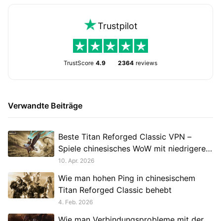
Trustpilot
TrustScore
4.9
2364
reviews
Verwandte Beiträge
Beste Titan Reforged Classic VPN –
Spiele chinesisches WoW mit niedrigerem
Ping
10. Apr. 2026
Wie man hohen Ping in chinesischem
Titan Reforged Classic behebt
4. Feb. 2026
Wie man Verbindungsprobleme mit der