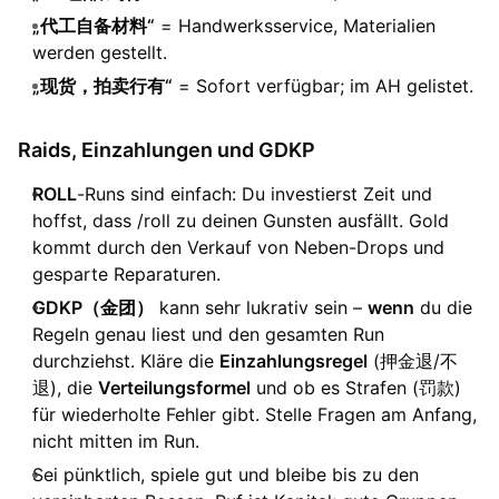
„代工自备材料“
= Handwerksservice, Materialien
werden gestellt.
„现货，拍卖行有“
= Sofort verfügbar; im AH gelistet.
Raids, Einzahlungen und GDKP
ROLL
-Runs sind einfach: Du investierst Zeit und
hoffst, dass /roll zu deinen Gunsten ausfällt. Gold
kommt durch den Verkauf von Neben-Drops und
gesparte Reparaturen.
GDKP（金团）
kann sehr lukrativ sein –
wenn
du die
Regeln genau liest und den gesamten Run
durchziehst. Kläre die
Einzahlungsregel
(押金退/不
退), die
Verteilungsformel
und ob es Strafen (罚款)
für wiederholte Fehler gibt. Stelle Fragen am Anfang,
nicht mitten im Run.
Sei pünktlich, spiele gut und bleibe bis zu den