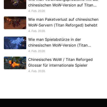
chinesischen WoW-Version auf Titan
Reforged Ediert behebt
4. Feb. 2026
Wie man Paketverlust auf chinesischen
WoW-Servern (Titan Reforged) behebt
4. Feb. 2026
Wie man Spielabstürze in der
chinesischen WoW-Version (Titan
Reforged) behebt
4. Feb. 2026
Chinesisches WoW / Titan Reforged
Glossar für internationale Spieler
4. Feb. 2026