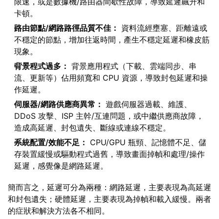
限速，或是數據機/路由器間歇性故障，導致延遲飆升和
卡頓。
路由節點/網路路徑品質不佳：
資料流經壅塞、距離遠或
不穩定的節點，增加往返時間，產生不穩定延遲和橡皮筋
現象。
背景程式過多：
背景應用程式（下載、雲端同步、串
流、更新等）佔用頻寬和 CPU 資源，導致封包延遲和操
作延遲。
伺服器/網路供應商異常：
遊戲伺服器過載、維護、
DDoS 攻擊、ISP 主幹/互連問題，或中繼供應商故障，
造成高延遲、封包遺失、斷線或連線不穩定。
系統配置/效能不足：
CPU/GPU 瓶頸、記憶體不足、儲
存裝置緩慢或驅動程式過舊，導致畫面掉幀和處理/操作
延遲，感覺像是網路延遲。
簡而言之，延遲可分為兩種：網路延遲，主要表現為高延遲
和封包遺失；硬體延遲，主要表現為掉幀和載入緩慢。兩者
的症狀和解決方法各不相同。