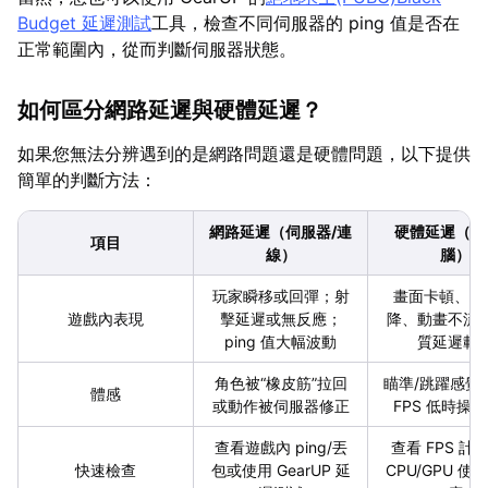
Budget 延遲測試
工具，檢查不同伺服器的 ping 值是否在
正常範圍內，從而判斷伺服器狀態。
如何區分網路延遲與硬體延遲？
如果您無法分辨遇到的是網路問題還是硬體問題，以下提供
簡單的判斷方法：
網路延遲（伺服器/連
硬體延遲（您
項目
線）
腦）
玩家瞬移或回彈；射
畫面卡頓、FP
遊戲內表現
擊延遲或無反應；
降、動畫不流
ping 值大幅波動
質延遲載
角色被“橡皮筋”拉回
瞄準/跳躍感覺
體感
或動作被伺服器修正
FPS 低時操
查看遊戲內 ping/丟
查看 FPS 計
快速檢查
包或使用 GearUP 延
CPU/GPU 使