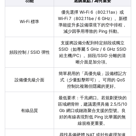
功能
選購重點 / 為何重要
優先選擇 Wi‑Fi 6（802.11ax）或
Wi‑Fi 7（802.11be / 6 GHz）。新標
Wi‑Fi 標準
準能提升多設備環境下的空中排程，
減少因爭用導致的 Ping 抖動。
支援將設備分配到特定頻段或獨立
SSID（如專屬 5 GHz / 6 GHz SSID
頻段控制 / SSID 彈性
給主機/PC）。頻段/SSID 分離的清
晰介面是加分項。
簡單易用的「高優先級」設備標記方
設備優先級介面
式（少量點擊即可）。可用的 QoS
控制比複雜但隱藏的更好。
最低要求：千兆網口。若規劃更快的
區域網骨幹，建議選擇具備 2.5/5/10
有線品質
Gb 網口或鏈路聚合支援的型號。良
好的有線表現對低 Ping 比華麗的無
線規格更重要。
尋找具備硬體 NAT 或封包處理加速