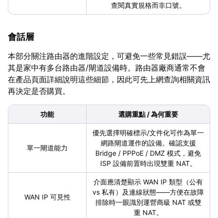
查閱真實規格而非口號。
會話層
本部分關注路由器的進階設定，可避免一些常見錯誤——尤
其是家中有多台路由器/閘道設備時。路由器廠商通常不會
在產品頁面詳細說明這些細節，因此可先上網查詢相關資訊
再決定是否購買。
功能
選購重點 / 為何重要
優先選擇明確標示/文件化可作為單一
網路閘道運作的設備。確認支援
單一閘道能力
Bridge / PPPoE / DMZ 模式，避免
ISP 設備前置時出現雙重 NAT。
介面應清楚顯示 WAN IP 類型（公有
vs 私有）及連線狀態——方便在故障
WAN IP 可見性
排除時一眼識別運營商級 NAT 或雙
重 NAT。