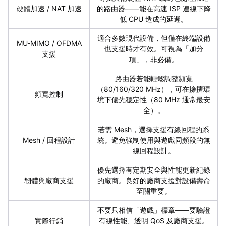
硬體加速 / NAT 加速
的路由器——能在高速 ISP 連線下降
低 CPU 造成的延遲。
適合多數現代設備，但僅在終端設備
MU‑MIMO / OFDMA
也支援時才有效。可視為「加分
支援
項」，非必備。
路由器若能輕鬆調整頻寬
（80/160/320 MHz），可在擁擠環
頻寬控制
境下優先穩定性（80 MHz 通常最安
全）。
若需 Mesh，選擇支援有線回程的系
Mesh / 回程設計
統。避免強制使用與遊戲同頻段的無
線回程設計。
優先選擇有定期安全與性能更新紀錄
韌體與廠商支援
的廠商。良好的廠商支援對設備壽命
至關重要。
不要只相信「遊戲」標章——要驗證
實際行銷
有線性能、透明 QoS 及廠商支援。