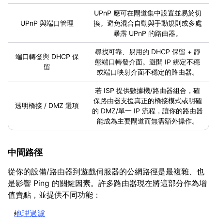
UPnP 應可在閘道集中設置並易於切
UPnP 與端口管理
換。避免混合自動與手動規則或多處
暴露 UPnP 的路由器。
尋找可靠、易用的 DHCP 保留 + 靜
端口轉發與 DHCP 保
態端口轉發介面。避開 IP 綁定不穩
留
或端口映射介面不穩定的路由器。
若 ISP 提供數據機/路由器組合，確
保路由器支援真正的橋接模式或明確
透明橋接 / DMZ 選項
的 DMZ/單一 IP 流程，讓你的路由器
能成為主要閘道而無需額外操作。
中間路徑
從你的設備/路由器到遊戲伺服器的公網路徑是最複雜、也
是影響 Ping 的關鍵因素。許多路由器現在將這部分作為增
值賣點，並提供不同功能：
地理過濾