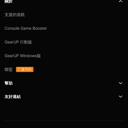
關於
支援的遊戲
Console Game Booster
GearUP 行動版
GearUP Windows版
聯盟
高達70%
幫助
友好連結
支援
SafeShell VPN
博客
隱私政策