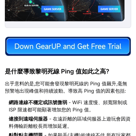
是什麼導致黎明死線 Ping 值如此之高?
出乎意料的是,您可能會發現黎明死線的 Ping 值飆升,毫無
預警地出現峰值和持續波動。導致高 Ping 值的因素包括:
網路連線不穩定或訊號微弱
- WiFi 速度慢、頻寬限制或
ISP 限速都可能顯著增加您的 Ping 值。
連接到遠端伺服器
- 在遠距離的區域伺服器上遊玩會因資
料傳輸距離較長而增加延遲。
點對點主機問題
- 如果殺手(主機)的連線不佳,所有玩家都