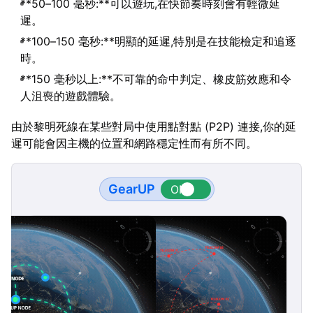
**50–100 毫秒:**可以遊玩,在快節奏時刻會有輕微延
遲。
**100–150 毫秒:**明顯的延遲,特別是在技能檢定和追逐
時。
**150 毫秒以上:**不可靠的命中判定、橡皮筋效應和令
人沮喪的遊戲體驗。
由於黎明死線在某些對局中使用點對點 (P2P) 連接,你的延
遲可能會因主機的位置和網路穩定性而有所不同。
GearUP