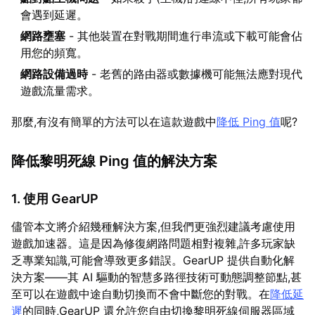
會遇到延遲。
網路壅塞
- 其他裝置在對戰期間進行串流或下載可能會佔
用您的頻寬。
網路設備過時
- 老舊的路由器或數據機可能無法應對現代
遊戲流量需求。
那麼,有沒有簡單的方法可以在這款遊戲中
降低 Ping 值
呢?
降低黎明死線 Ping 值的解決方案
1. 使用 GearUP
儘管本文將介紹幾種解決方案,但我們更強烈建議考慮使用
遊戲加速器。這是因為修復網路問題相對複雜,許多玩家缺
乏專業知識,可能會導致更多錯誤。GearUP 提供自動化解
決方案——其 AI 驅動的智慧多路徑技術可動態調整節點,甚
至可以在遊戲中途自動切換而不會中斷您的對戰。在
降低延
遲
的同時,GearUP 還允許您自由切換黎明死線伺服器區域