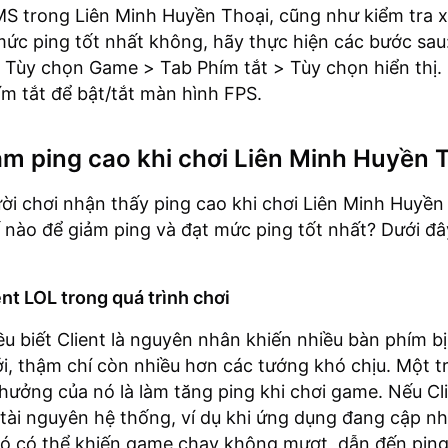
MS trong Liên Minh Huyền Thoại, cũng như kiểm tra
ức ping tốt nhất không, hãy thực hiện các bước sau
> Tùy chọn Game > Tab Phím tắt > Tùy chọn hiển thị.
hím tắt để bật/tắt màn hình FPS.
m ping cao khi chơi Liên Minh Huyền 
ười chơi nhận thấy ping cao khi chơi Liên Minh Huyền
 nào để giảm ping và đạt mức ping tốt nhất? Dưới đâ
ent LOL trong quá trình chơi
u biết Client là nguyên nhân khiến nhiều bàn phím b
ới, thậm chí còn nhiều hơn các tướng khó chịu. Một t
ưởng của nó là làm tăng ping khi chơi game. Nếu Cl
tài nguyên hệ thống, ví dụ khi ứng dụng đang cập n
nó có thể khiến game chạy không mượt, dẫn đến pin