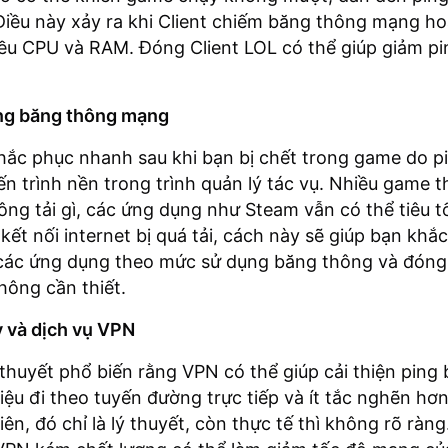
 Điều này xảy ra khi Client chiếm băng thông mạng ho
ều CPU và RAM. Đóng Client LOL có thể giúp giảm pi
óng băng thông mạng
ắc phục nhanh sau khi bạn bị chết trong game do pi
ến trình nền trong trình quản lý tác vụ. Nhiều game 
ông tải gì, các ứng dụng như Steam vẫn có thể tiêu 
kết nối internet bị quá tải, cách này sẽ giúp bạn khắ
ê các ứng dụng theo mức sử dụng băng thông và đón
ông cần thiết.
y và dịch vụ VPN
thuyết phổ biến rằng VPN có thể giúp cải thiện ping
liệu đi theo tuyến đường trực tiếp và ít tắc nghẽn h
iên, đó chỉ là lý thuyết, còn thực tế thì không rõ ràn