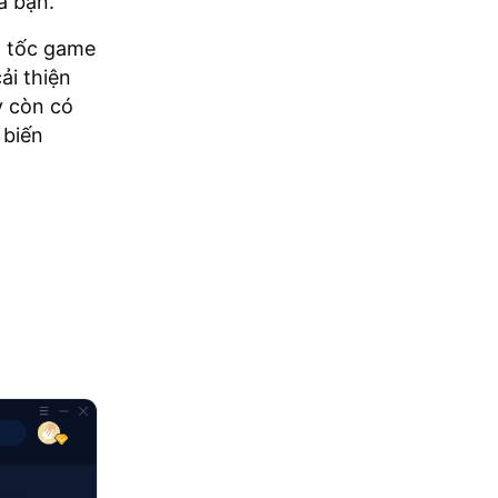
a bạn.
g tốc game
ải thiện
y còn có
 biến