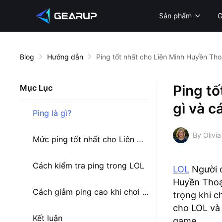
Sản phẩm
Blog
Hướng dẫn
Ping tốt nhất cho Liên Minh Huyền Thoạ
Ping tố
Mục Lục
gì và c
Ping là gì?
By Olivia
Mức ping tốt nhất cho Liên Minh Huyền Thoại là bao nhiêu?
Cách kiểm tra ping trong LOL
LOL
Người c
Huyền Thoại
Cách giảm ping cao khi chơi Liên Minh Huyền Thoại
trọng khi c
cho LOL và 
Kết luận
game.