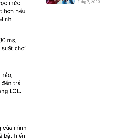
League of Legends?
7 thg 7, 2023
được mức
ốt hơn nếu
 Minh
30 ms,
 suất chơi
 hảo,
đến trải
ong LOL.
ng của mình
 bật hiển