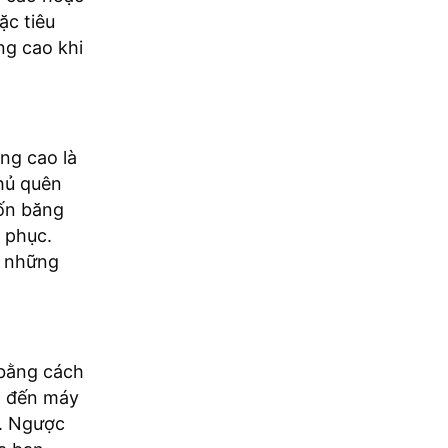
ặc tiêu
ng cao khi
ng cao là
thủ quên
tốn băng
c phục.
g những
 bằng cách
ơn đến máy
g. Ngược