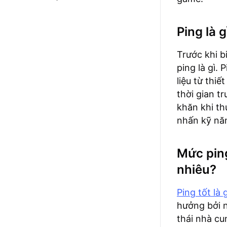
Ping là g
Trước khi b
ping là gì. 
liệu từ thi
thời gian t
khăn khi thự
nhấn kỹ năn
Mức ping
nhiêu?
Ping tốt là g
hưởng bởi n
thái nhà cu