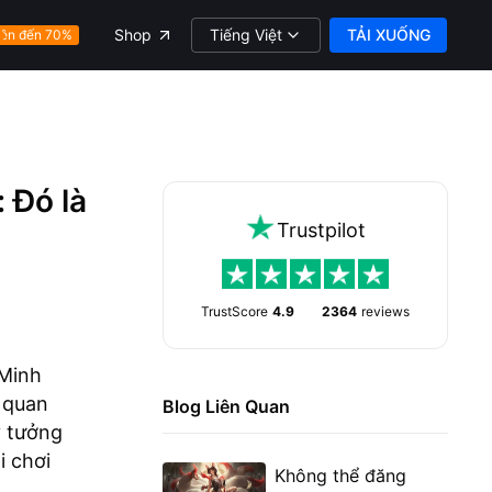
Tiếng Việt
TẢI XUỐNG
Shop
ên đến 70%
 Đó là
Trustpilot
TrustScore
4.9
2364
reviews
 Minh
ố quan
Blog Liên Quan
ý tưởng
i chơi
Không thể đăng