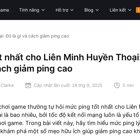
Game
Tính năng
Hỗ trợ
Blog
Liên kết
L
i: Đó là gì và cách giảm ping cao
t nhất cho Liên Minh Huyền Thoại:
ách giảm ping cao
 Clarke
Cập nhật lần cuối:
24 thg 9, 2025
5 min
hơi game thường tự hỏi mức ping tốt nhất cho Liên
 là bao nhiêu, bởi tốc độ kết nối mạng luôn là yếu t
hơi game. Trong bài viết này, hãy tìm hiểu mức ping l
khám phá một số mẹo hữu ích giúp giảm ping cao kh