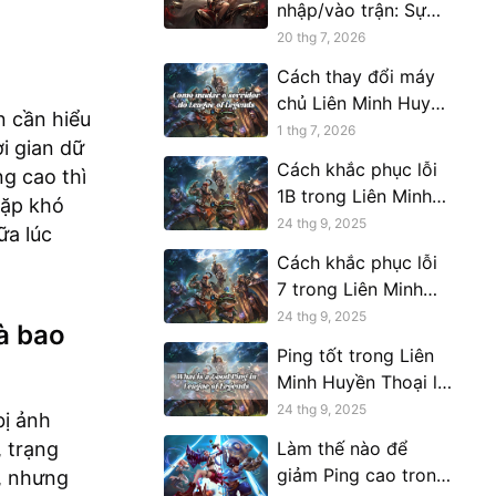
nhập/vào trận: Sự
thật đằng sau các
20 thg 7, 2026
sự cố kết nối máy
Cách thay đổi máy
chủ của Liên Minh
chủ Liên Minh Huyền
Huyền Thoại
n cần hiểu
Thoại
1 thg 7, 2026
ời gian dữ
Cách khắc phục lỗi
ng cao thì
1B trong Liên Minh
gặp khó
Huyền Thoại
24 thg 9, 2025
ữa lúc
Cách khắc phục lỗi
7 trong Liên Minh
Huyền Thoại
24 thg 9, 2025
à bao
Ping tốt trong Liên
Minh Huyền Thoại là
bao nhiêu
24 thg 9, 2025
bị ảnh
, trạng
Làm thế nào để
giảm Ping cao trong
i, nhưng