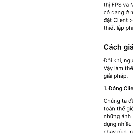
thị FPS và 
có đang ở m
đặt Client 
thiết lập p
Cách giả
Đôi khi, ng
Vậy làm thế
giải pháp.
1. Đóng Cli
Chúng ta đề
toàn thế gi
những ảnh h
dụng nhiều 
chạy nền, 