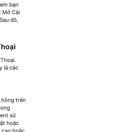
 xem bạn
: Mở Cài
 Sau đó,
Thoại
 Thoại.
y là các
ị hỏng trên
rong
ient sử
hật hoặc
g cao hoặc