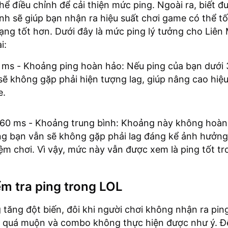
hể điều chỉnh để cải thiện mức ping. Ngoài ra, biết 
nh sẽ giúp bạn nhận ra hiệu suất chơi game có thể t
ạng tốt hơn. Dưới đây là mức ping lý tưởng cho Liên
i:
 ms - Khoảng ping hoàn hảo: Nếu ping của bạn dưới 
sẽ không gặp phải hiện tượng lag, giúp nâng cao hiệu
e.
 60 ms - Khoảng trung bình: Khoảng này không hoàn
g bạn vẫn sẽ không gặp phải lag đáng kể ảnh hưởng 
ệm chơi. Vì vậy, mức này vẫn được xem là ping tốt tr
m tra ping trong LOL
g tăng đột biến, đôi khi người chơi không nhận ra pi
i quá muộn và combo không thực hiện được như ý. Để