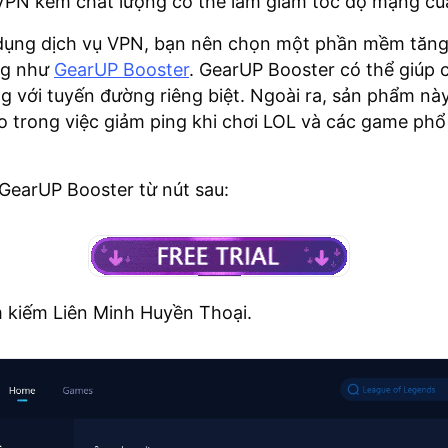
 VPN kém chất lượng có thể làm giảm tốc độ mạng củ
 dụng dịch vụ VPN, bạn nên chọn một phần mềm tăn
ng như
GearUP Booster
. GearUP Booster có thể giúp c
g với tuyến đường riêng biệt. Ngoài ra, sản phẩm nà
o trong việc giảm ping khi chơi LOL và các game phổ
 GearUP Booster từ nút sau:
 kiếm Liên Minh Huyền Thoại.