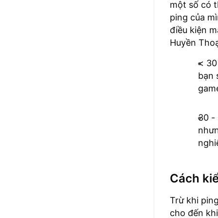
một số có t
ping của mì
điều kiện m
Huyền Thoạ
< 30
bạn 
gam
30 -
nhưn
nghi
Cách kiể
Trừ khi pin
cho đến kh