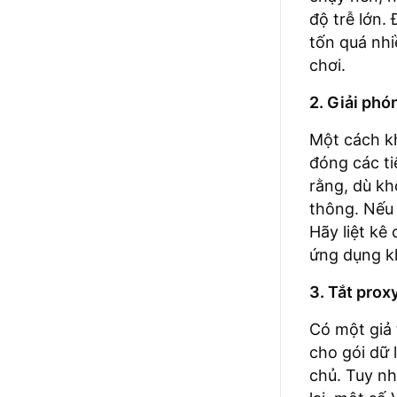
độ trễ lớn.
tốn quá nhi
chơi.
2. Giải ph
Một cách kh
đóng các ti
rằng, dù kh
thông. Nếu 
Hãy liệt k
ứng dụng kh
3. Tắt prox
Có một giả 
cho gói dữ 
chủ. Tuy nh