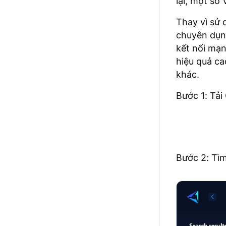
lại, một số
Thay vì sử
chuyên dụ
kết nối mạn
hiệu quả ca
khác.
Bước 1: Tải
Bước 2: Tìm