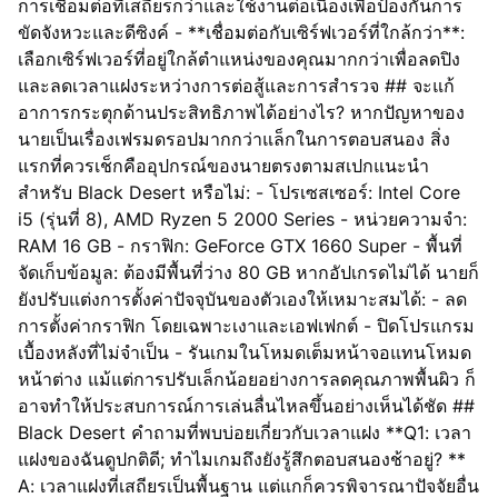
การเชื่อมต่อที่เสถียรกว่าและใช้งานต่อเนื่องเพื่อป้องกันการ
ขัดจังหวะและดีซิงค์ - **เชื่อมต่อกับเซิร์ฟเวอร์ที่ใกล้กว่า**:
เลือกเซิร์ฟเวอร์ที่อยู่ใกล้ตำแหน่งของคุณมากกว่าเพื่อลดปิง
และลดเวลาแฝงระหว่างการต่อสู้และการสำรวจ ## จะแก้
อาการกระตุกด้านประสิทธิภาพได้อย่างไร? หากปัญหาของ
นายเป็นเรื่องเฟรมดรอปมากกว่าแล็กในการตอบสนอง สิ่ง
แรกที่ควรเช็กคืออุปกรณ์ของนายตรงตามสเปกแนะนำ
สำหรับ Black Desert หรือไม่: - โปรเซสเซอร์: Intel Core
i5 (รุ่นที่ 8), AMD Ryzen 5 2000 Series - หน่วยความจำ:
RAM 16 GB - กราฟิก: GeForce GTX 1660 Super - พื้นที่
จัดเก็บข้อมูล: ต้องมีพื้นที่ว่าง 80 GB หากอัปเกรดไม่ได้ นายก็
ยังปรับแต่งการตั้งค่าปัจจุบันของตัวเองให้เหมาะสมได้: - ลด
การตั้งค่ากราฟิก โดยเฉพาะเงาและเอฟเฟกต์ - ปิดโปรแกรม
เบื้องหลังที่ไม่จำเป็น - รันเกมในโหมดเต็มหน้าจอแทนโหมด
หน้าต่าง แม้แต่การปรับเล็กน้อยอย่างการลดคุณภาพพื้นผิว ก็
อาจทำให้ประสบการณ์การเล่นลื่นไหลขึ้นอย่างเห็นได้ชัด ##
Black Desert คำถามที่พบบ่อยเกี่ยวกับเวลาแฝง **Q1: เวลา
แฝงของฉันดูปกติดี; ทำไมเกมถึงยังรู้สึกตอบสนองช้าอยู่? **
A: เวลาแฝงที่เสถียรเป็นพื้นฐาน แต่แกก็ควรพิจารณาปัจจัยอื่น