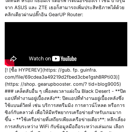
ได้ทันที หรือถ้าเธอมีเราเตอร์พาร์ตเนอร์ของเรา เช่น บางรุ่น
จาก ASUS และ ZTE เธอก็สามารถเพิ่มประสิทธิภาพได้ด้วย
คลิกเดียวผ่านปลั๊กอิน GearUP Router:
[! [ซื้อ HYPEREV](https: //gub. fp. guinfra.
com/file/69cdea3a49219d2fbed3cbe1gsh8RPti03)]
(https: //shop. gearupbooster. com/? tid=blog9005)
### เคล็ดลับอื่น ๆ เพื่อลดเวลาแฝงใน Black Desert - **ปิด
แอปที่ทำงานอยู่เบื้องหลัง**: ปิดแอปที่ทำงานอยู่เบื้องหลังซึ่ง
ใช้แบนด์วิดท์ เช่น บริการสตรีมมิง การดาวน์โหลด หรือการ
ซิงก์กับคลาวด์ เพื่อให้มีทรัพยากรเครือข่ายสำหรับเกมมาก
ขึ้น - **ใช้เครือข่ายที่เสถียรเพียงเครือข่ายเดียว**: หลีกเลี่ยง
การสลับระหว่าง WiFi กับข้อมูลมือถือระหว่างเล่นเกม เลือก