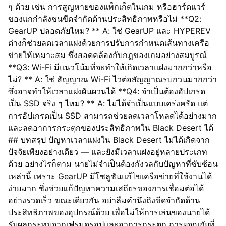
ๆ ด้วย เช่น การสูญหายของแพ็กเก็ตในเกม หรือฮาร์ดแวร์
ของแกกำลังชนขีดจำกัดด้านประสิทธิภาพหรือไม่ **Q2:
GearUP ปลอดภัยไหม? ** A: ใช่ GearUP และ HYPEREV
ต่างก็ช่วยลดเวลาแฝงด้วยการปรับการกำหนดเส้นทางเครือ
ข่ายให้เหมาะสม ซึ่งสอดคล้องกับกฎของเกมอย่างสมบูรณ์
**Q3: Wi-Fi มีแนวโน้มที่จะทำให้เกิดเวลาแฝงมากกว่าหรือ
ไม่? ** A: ใช่ สัญญาณ Wi-Fi ไวต่อสัญญาณรบกวนมากกว่า
ซึ่งอาจทำให้เวลาแฝงผันผวนได้ **Q4: จำเป็นต้องอัปเกรด
เป็น SSD จริง ๆ ไหม? ** A: ไม่ได้จำเป็นแบบเคร่งครัด แต่
การอัปเกรดเป็น SSD สามารถช่วยลดเวลาโหลดได้อย่างมาก
และลดอาการกระตุกของประสิทธิภาพใน Black Desert ได้
## บทสรุป ปัญหาเวลาแฝงใน Black Desert ไม่ได้เกิดจาก
ปัจจัยเพียงอย่างเดียว — และยังมีเวลาแฝงอยู่หลายประเภท
ด้วย อย่างไรก็ตาม นายไม่จำเป็นต้องกังวลกับปัญหาที่ซับซ้อน
เหล่านี้ เพราะ GearUP มีโซลูชันแก้ไขเครือข่ายที่ใช้งานได้
ง่ายมาก ซึ่งช่วยแก้ปัญหาความเสถียรของการเชื่อมต่อได้
อย่างรวดเร็ว ขณะเดียวกัน อย่าลืมคำนึงถึงขีดจำกัดด้าน
ประสิทธิภาพของอุปกรณ์ด้วย เพื่อไม่ให้การเล่นของนายได้
รับผลกระทบจากเฟรมดรอปและอาการกระตุก การผจญภัยที่