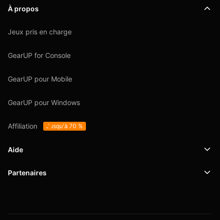
À propos
Jeux pris en charge
GearUP for Console
GearUP pour Mobile
GearUP pour Windows
Affiliation
Jusqu'à 70 %
Aide
Partenaires
Support
SafeShell VPN
Blog
Politique de confidentialité