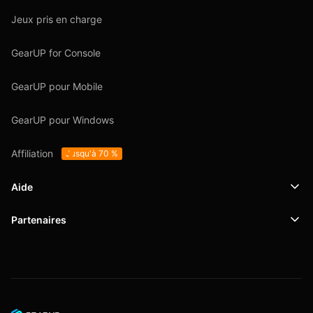
Jeux pris en charge
GearUP for Console
GearUP pour Mobile
GearUP pour Windows
Affiliation
Jusqu'à 70 %
Aide
Partenaires
Support
SafeShell VPN
Blog
Politique de confidentialité