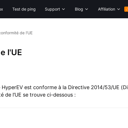
ux
Test de ping
Support
Blog
Affiliation
J
conformité de l'UE
e l'UE
 HyperEV est conforme à la Directive 2014/53/UE (Dir
é de l’UE se trouve ci-dessous :