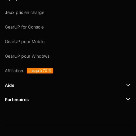
Jeux pris en charge
GearUP for Console
GearUP pour Mobile
GearUP pour Windows
Affiliation
Jusqu'à 70 %
Aide
Partenaires
Support
SafeShell VPN
Blog
Politique de confidentialité