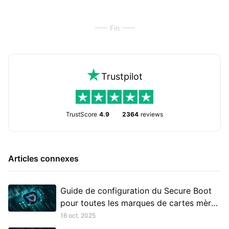
Fin
Trustpilot
TrustScore
4.9
2364
reviews
Articles connexes
Guide de configuration du Secure Boot
pour toutes les marques de cartes mères
- 2
16 oct. 2025