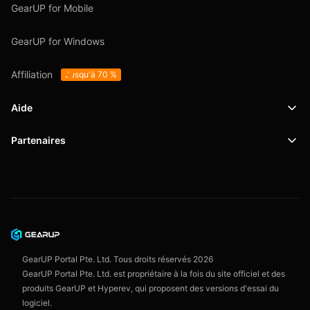
GearUP for Mobile
GearUP for Windows
Affiliation
Jusqu'à 70 %
Aide
Partenaires
Support
SafeShell VPN
Blog
Politique de confidentialité
Conditions d'utilisation
GearUP Portal Pte. Ltd. Tous droits réservés
2026
GearUP Portal Pte. Ltd. est propriétaire à la fois du site officiel et des
produits GearUP et Hyperev, qui proposent des versions d'essai du
logiciel.