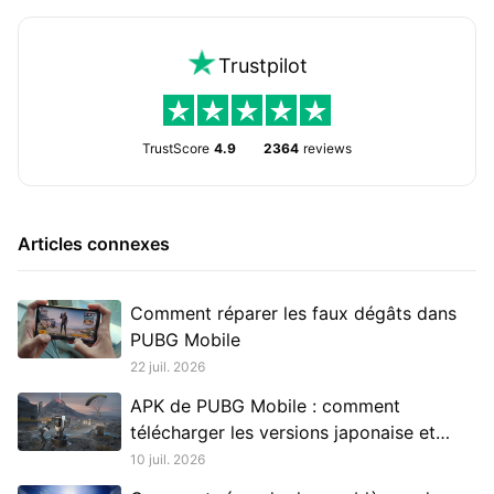
Trustpilot
TrustScore
4.9
2364
reviews
Articles connexes
Comment réparer les faux dégâts dans
PUBG Mobile
22 juil. 2026
APK de PUBG Mobile : comment
télécharger les versions japonaise et
coréenne
10 juil. 2026