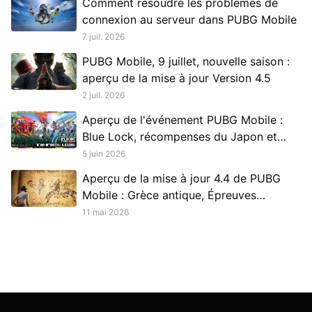
Comment résoudre les problèmes de
connexion au serveur dans PUBG Mobile
7 juil. 2026
PUBG Mobile, 9 juillet, nouvelle saison :
aperçu de la mise à jour Version 4.5
2 juil. 2026
Aperçu de l'événement PUBG Mobile :
Blue Lock, récompenses du Japon et
Saison Flame on Football
5 juin 2026
Aperçu de la mise à jour 4.4 de PUBG
Mobile : Grèce antique, Épreuves
héroïques et plus encore
11 mai 2026