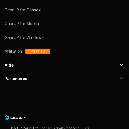
GearUP for Console
GearUP for Mobile
GearUP for Windows
Affiliation
Jusqu'à 70 %
Aide
Partenaires
Support
SafeShell VPN
Blog
Politique de confidentialité
Conditions d'utilisation
GearUP Portal Pte. Ltd. Tous droits réservés
2026