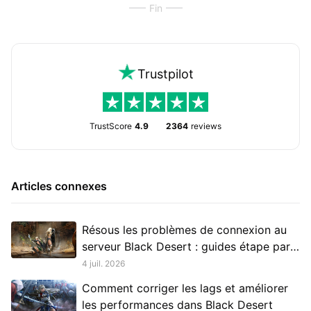
Fin
Trustpilot
TrustScore
4.9
2364
reviews
Articles connexes
Résous les problèmes de connexion au
serveur Black Desert : guides étape par
étape
4 juil. 2026
Comment corriger les lags et améliorer
les performances dans Black Desert