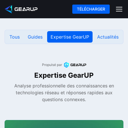
TÉLÉCHARGER
Tous
Guides
Expertise GearUP
Actualités
Propulsé par
Expertise GearUP
Analyse professionnelle des connaissances en
technologies réseau et réponses rapides aux
questions connexes.