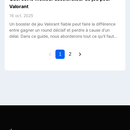
Valorant
16 oct. 2025
Un booster de jeu Valorant fiable peut faire la différence
entre gagner un round décisif et perdre à cause d'un
délai. Dans ce guide, nous aborderons tout ce qu'il faut
savoir sur les boosters de jeu et vous proposerons la
meilleure option.
1
2