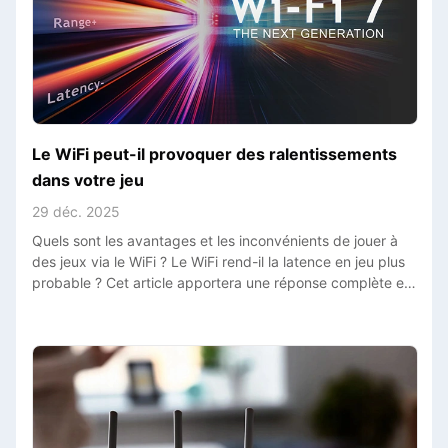
Le WiFi peut-il provoquer des ralentissements
dans votre jeu
29 déc. 2025
Quels sont les avantages et les inconvénients de jouer à
des jeux via le WiFi ? Le WiFi rend-il la latence en jeu plus
probable ? Cet article apportera une réponse complète et
proposera plusieurs solutions d’optimisation du WiFi.