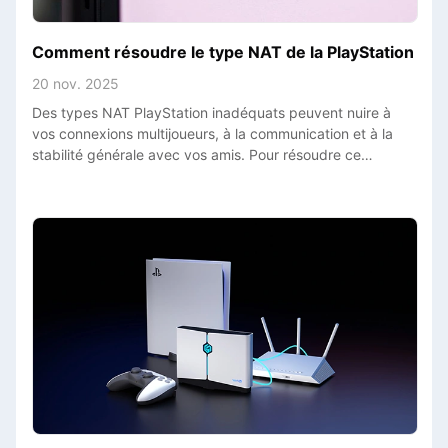
Comment résoudre le type NAT de la PlayStation
20 nov. 2025
Des types NAT PlayStation inadéquats peuvent nuire à
vos connexions multijoueurs, à la communication et à la
stabilité générale avec vos amis. Pour résoudre ce
problème, nous allons nous concentrer sur deux
approches clés, que cet article expliquera en détail.