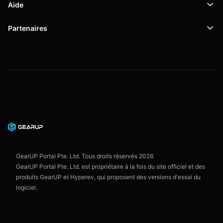
Aide
Partenaires
Support
SafeShell VPN
Blog
Politique de confidentialité
Conditions d'utilisation
GearUP Portal Pte. Ltd. Tous droits réservés
2026
GearUP Portal Pte. Ltd. est propriétaire à la fois du site officiel et des
produits GearUP et Hyperev, qui proposent des versions d'essai du
logiciel.