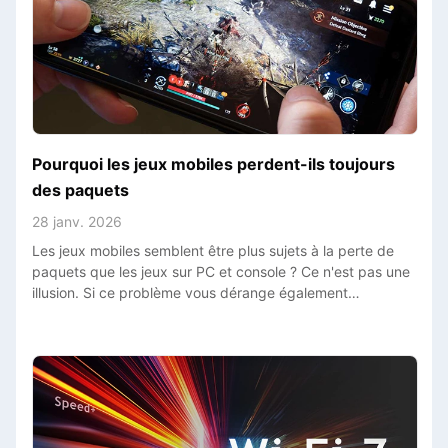
Pourquoi les jeux mobiles perdent-ils toujours
des paquets
28 janv. 2026
Les jeux mobiles semblent être plus sujets à la perte de
paquets que les jeux sur PC et console ? Ce n'est pas une
illusion. Si ce problème vous dérange également
fréquemment, je pense que ce guide complet pourra vous
aider.