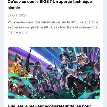
Qu'est-ce que le BIOS ? Un aperçu technique
simple
21 oct. 2025
Vous recherchez des informations sur le BIOS ? Cet article
expliquera ce qu'est le BIOS, ses fonctions et comment le
mettre à jour.
Quel est le meilleur accélérateur de jeu pour