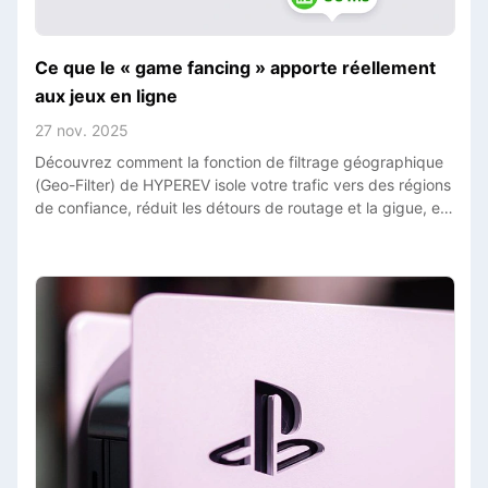
Ce que le « game fancing » apporte réellement
aux jeux en ligne
27 nov. 2025
Découvrez comment la fonction de filtrage géographique
(Geo-Filter) de HYPEREV isole votre trafic vers des régions
de confiance, réduit les détours de routage et la gigue, et
offre des parties en ligne plus stables sans modifier les
fichiers du jeu ni interférer avec l’anti-triche.