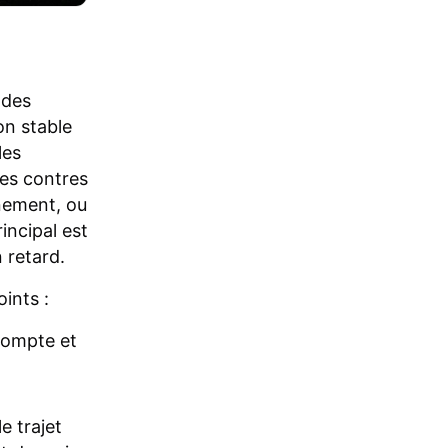
 des
on stable
les
les contres
inement, ou
incipal est
 retard.
ints :
compte et
e trajet