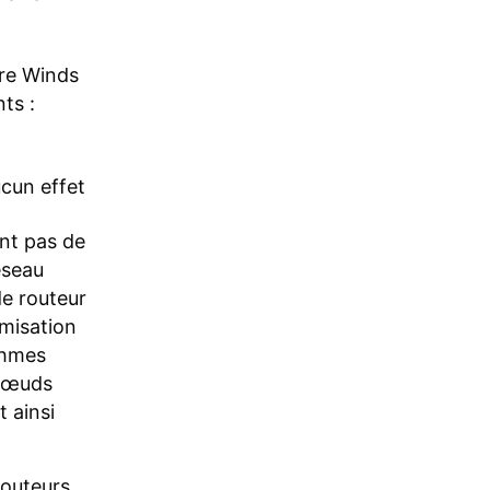
ere Winds
ts :
cun effet
nt pas de
éseau
de routeur
imisation
ithmes
 nœuds
t ainsi
routeurs