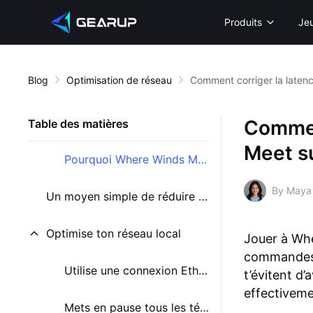
Produits
Je
Blog
Optimisation de réseau
Comment corriger la late
Commen
Table des matières
Meet s
Pourquoi Where Winds Meet lag sur PS5 ?
By Maya
Un moyen simple de réduire la latence dans Where Winds Meet
Optimise ton réseau local
Jouer à Whe
commandes à
Utilise une connexion Ethernet filaire
t’évitent d’
effectiveme
Mets en pause tous les téléchargements et mises à jour