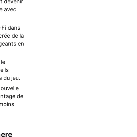
ut devenir
me avec
-Fi dans
crée de la
igeants en
le
eils
 du jeu.
ouvelle
antage de
 moins
here