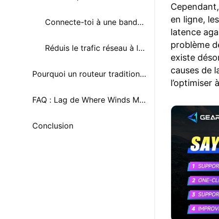
Cependant,
en ligne, l
Connecte-toi à une bande WiFi plus stable
latence aga
problème de 
Réduis le trafic réseau à la maison
existe désor
causes de l
Pourquoi un routeur traditionnel peut ne pas suffire
l’optimiser 
FAQ : Lag de Where Winds Meet sur PS5
Conclusion