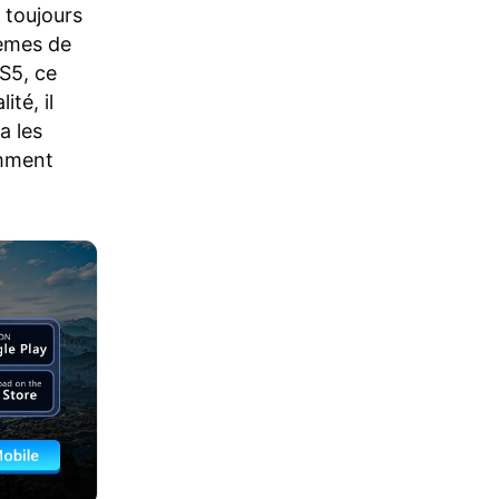
toujours
lèmes de
S5, ce
té, il
a les
omment