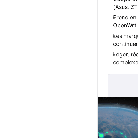
(Asus, ZTE
Prend en 
OpenWrt
Les marqu
continuen
Léger, ré
complex