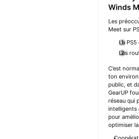
Winds M
Les préoccu
Meet sur PS
La PS5 
Les rou
C’est norma
ton environ
public, et d
GearUP fourn
réseau qui p
intelligent
pour amélior
optimiser l
Coopérati