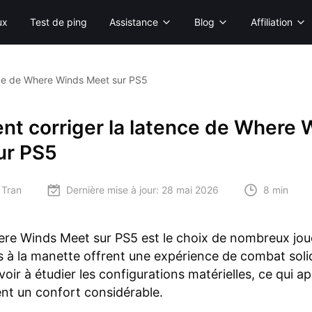
ux
Test de ping
Assistance
Blog
Affiliation
nce de Where Winds Meet sur PS5
t corriger la latence de Where 
ur PS5
 Tran
Dernière mise à jour:
28 mai 2026
8 min
re Winds Meet sur PS5 est le choix de nombreux jou
 la manette offrent une expérience de combat soli
avoir à étudier les configurations matérielles, ce qui a
nt un confort considérable.