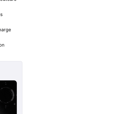
us
harge
ion