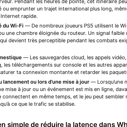
erveur. Pendant les heures de pointe, cet itinéraire pe
ou emprunter un trajet international plus long, mê
 Internet rapide.
té du Wi-Fi
— De nombreux joueurs PS5 utilisent le Wi
ou une chambre éloignée du routeur. Un signal faible 
 qui devient très perceptible pendant les combats ex
omestique
— Les sauvegardes cloud, les appels vidéo, 
, les téléchargements sur console et les autres appar
aturer ta connexion montante et retarder les paquets
 lancement ou lors d’une mise à jour
— Lorsqu’une n
ne mise à jour ou un événement est mis en ligne, dav
e connectent en même temps, et le jeu peut sembler
squ’à ce que le trafic se stabilise.
 simple de réduire la latence dans W