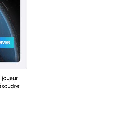
 joueur
résoudre