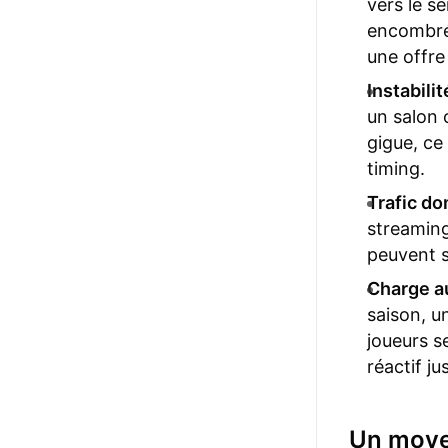
vers le s
encombré 
une offre
Instabili
un salon 
gigue, ce
timing.
Trafic d
streaming
peuvent s
Charge au
saison, u
joueurs s
réactif ju
Un moyen