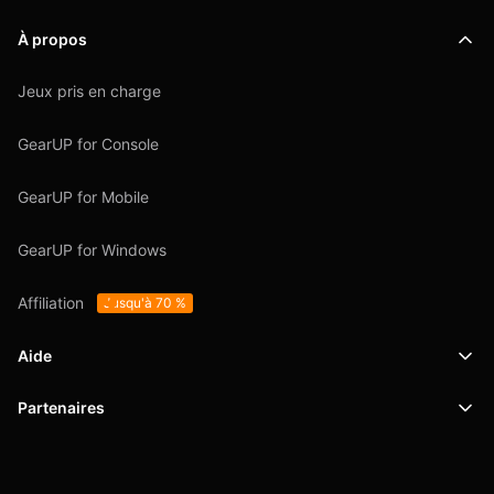
À propos
Jeux pris en charge
GearUP for Console
GearUP for Mobile
GearUP for Windows
Affiliation
Jusqu'à 70 %
Aide
Partenaires
Support
SafeShell VPN
Blog