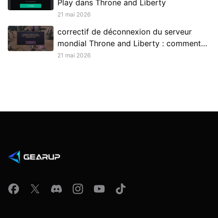
Play dans Throne and Liberty
21 mai 2026
correctif de déconnexion du serveur
mondial Throne and Liberty : comment
rester connecté aux serveurs russes
21 mai 2026