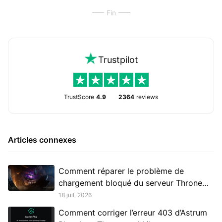
Fin
Trustpilot
TrustScore
4.9
2364
reviews
Articles connexes
Comment réparer le problème de
chargement bloqué du serveur Throne
and Liberty Russie
18 juil. 2026
Comment corriger l’erreur 403 d’Astrum