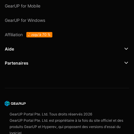
GearUP for Mobile
GearUP for Windows
Affiliation
Jusqu'à 70 %
Aide
Partenaires
Support
SafeShell VPN
Blog
Politique de confidentialité
Conditions d'utilisation
GearUP Portal Pte. Ltd. Tous droits réservés
2026
GearUP Portal Pte. Ltd. est propriétaire à la fois du site officiel et des
produits GearUP et Hyperev, qui proposent des versions d'essai du
logiciel.