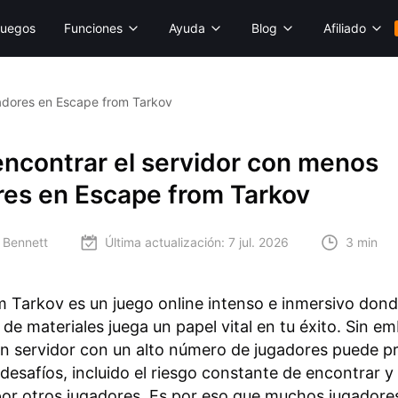
uegos
Funciones
Ayuda
Blog
Afiliado
adores en Escape from Tarkov
ncontrar el servidor con menos
res en Escape from Tarkov
 Bennett
Última actualización:
7 jul. 2026
3 min
 Tarkov es un juego online intenso e inmersivo dond
 de materiales juega un papel vital en tu éxito. Sin e
un servidor con un alto número de jugadores puede p
esafíos, incluido el riesgo constante de encontrar y
or otros jugadores. Es por eso que muchos jugadores