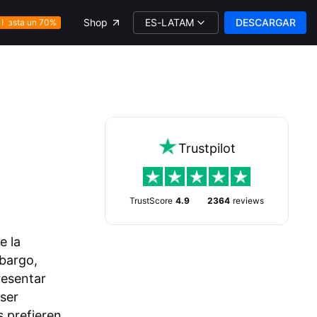
ES-LATAM
DESCARGAR
Shop
Hasta un 70%
Trustpilot
TrustScore
4.9
2364
reviews
e la
mbargo,
resentar
 ser
 prefieren