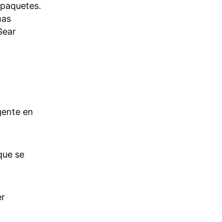
 paquetes.
mas
Gear
gente en
 que se
er