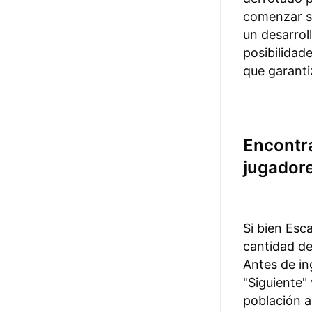
comenzar su
un desarrol
posibilidad
que garanti
Encontra
jugador
Si bien Esc
cantidad de
Antes de in
"Siguiente" 
población a