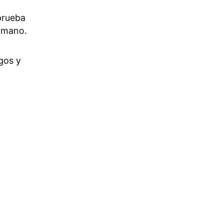
prueba
a mano.
gos y