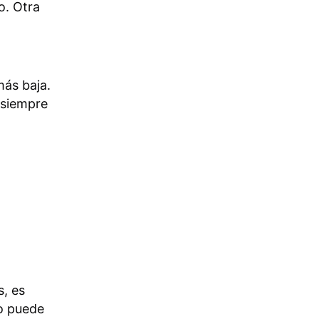
o. Otra
más baja.
 siempre
s, es
to puede