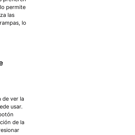
lo permite
za las
trampas, lo
e
 de ver la
ede usar.
 botón
ción de la
resionar