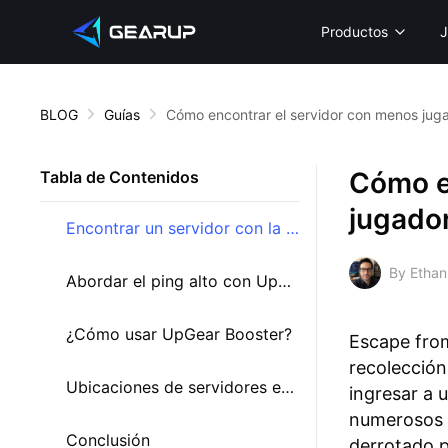
Productos
J
BLOG
Guías
Cómo encontrar el servidor con menos jug
Cómo e
Tabla de Contenidos
jugado
Encontrar un servidor con la menor cantidad de jugadores
By Ethan
Abordar el ping alto con UpGear Booster
¿Cómo usar UpGear Booster?
Escape from
recolección
Ubicaciones de servidores en Escape from Tarkov
ingresar a 
numerosos d
Conclusión
derrotado p