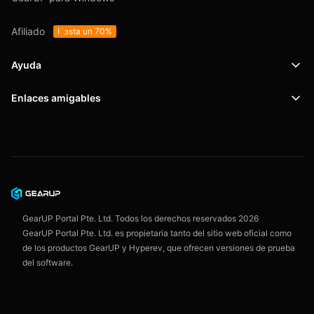
Afiliado
Hasta un 70%
Ayuda
Enlaces amigables
Soporte
SafeShell VPN
Blog
Política de privacidad
Acuerdo de usuario
GearUP Portal Pte. Ltd. Todos los derechos reservados
2026
GearUP Portal Pte. Ltd. es propietaria tanto del sitio web oficial como
de los productos GearUP y Hyperev, que ofrecen versiones de prueba
del software.