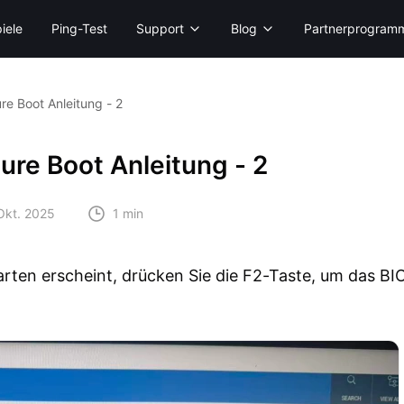
iele
Ping-Test
Support
Blog
Partnerprogram
e Boot Anleitung - 2
re Boot Anleitung - 2
Okt. 2025
1 min
arten erscheint, drücken Sie die F2-Taste, um das BI