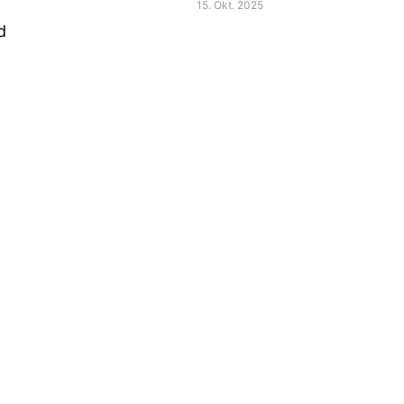
Anleitung
15. Okt. 2025
d