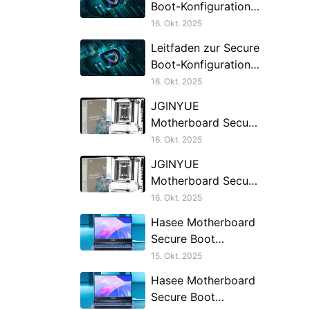
Boot-Konfiguration
für alle Mainboard-
16. Okt. 2025
Marken - 2
Leitfaden zur Secure
Boot-Konfiguration
für alle Mainboard-
16. Okt. 2025
Marken
JGINYUE
Motherboard Secure
Boot Anleitung - 2
16. Okt. 2025
JGINYUE
Motherboard Secure
Boot Anleitung
16. Okt. 2025
Hasee Motherboard
Secure Boot
Anleitung -2
15. Okt. 2025
Hasee Motherboard
Secure Boot