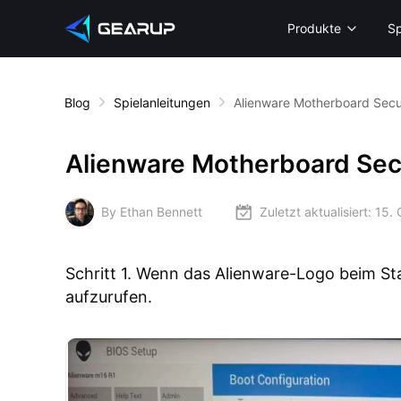
Produkte
Sp
Blog
Spielanleitungen
Alienware Motherboard Secur
Alienware Motherboard Secu
By Ethan Bennett
Zuletzt aktualisiert:
15. 
Schritt 1. Wenn das Alienware-Logo beim St
aufzurufen.