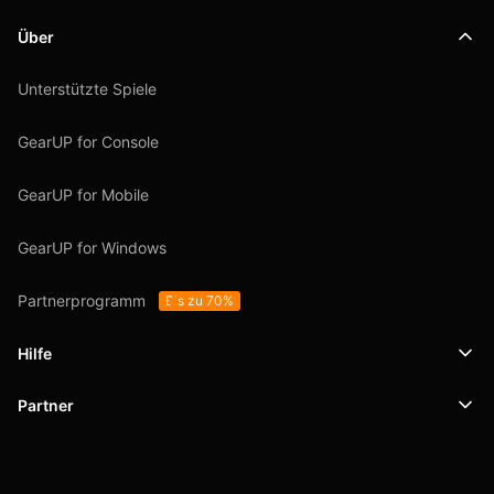
Über
Unterstützte Spiele
GearUP for Console
GearUP for Mobile
GearUP for Windows
Partnerprogramm
Bis zu 70%
Hilfe
Partner
Support
SafeShell VPN
Blog