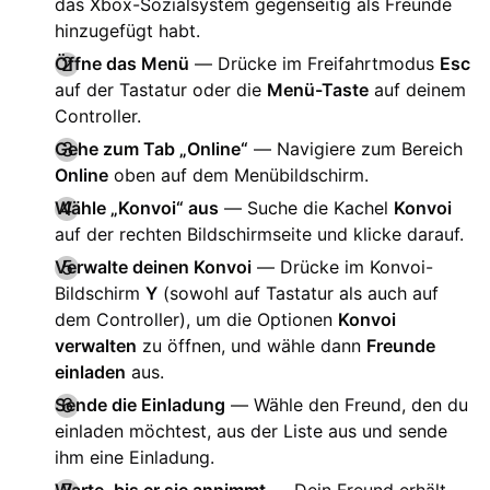
das Xbox-Sozialsystem gegenseitig als Freunde
hinzugefügt habt.
Öffne das Menü
— Drücke im Freifahrtmodus
Esc
auf der Tastatur oder die
Menü-Taste
auf deinem
Controller.
Gehe zum Tab „Online“
— Navigiere zum Bereich
Online
oben auf dem Menübildschirm.
Wähle „Konvoi“ aus
— Suche die Kachel
Konvoi
auf der rechten Bildschirmseite und klicke darauf.
Verwalte deinen Konvoi
— Drücke im Konvoi-
Bildschirm
Y
(sowohl auf Tastatur als auch auf
dem Controller), um die Optionen
Konvoi
verwalten
zu öffnen, und wähle dann
Freunde
einladen
aus.
Sende die Einladung
— Wähle den Freund, den du
einladen möchtest, aus der Liste aus und sende
ihm eine Einladung.
Warte, bis er sie annimmt
— Dein Freund erhält