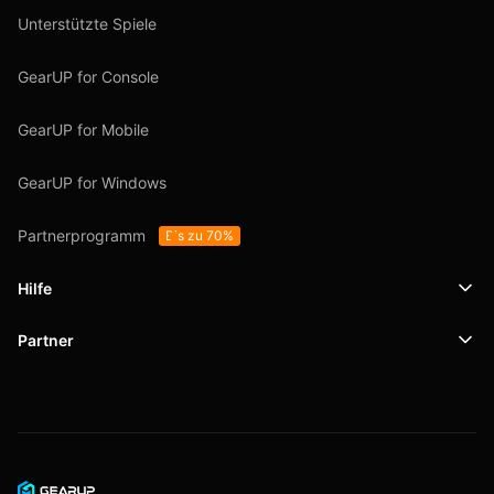
Unterstützte Spiele
GearUP for Console
GearUP for Mobile
GearUP for Windows
Partnerprogramm
Bis zu 70%
Hilfe
Partner
Support
SafeShell VPN
Blog
Datenschutzrichtlinie