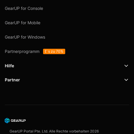
GearUP for Console
GearUP for Mobile
GearUP for Windows
Partnerprogramm
Bis zu 70%
Hilfe
Partner
Support
SafeShell VPN
Blog
Datenschutzrichtlinie
Nutzungsbedingungen
GearUP Portal Pte. Ltd. Alle Rechte vorbehalten
2026