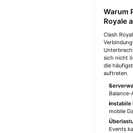
Warum P
Royale a
Clash Royal
Verbindung 
Unterbrechu
sich nicht 
die häufig
auftreten.
Serverwa
Balance-A
Instabile
mobile D
Überlast
Events k