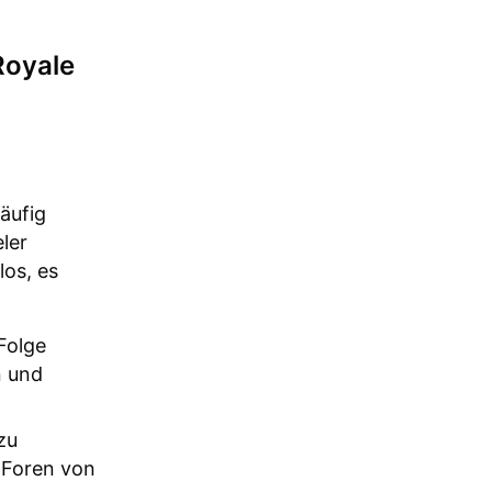
Royale
äufig
ler
los, es
olge
n und
zu
-Foren von