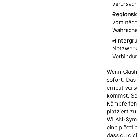
verursac
Regionsk
vom nächs
Wahrschei
Hinterg
Netzwerk
Verbindu
Wenn Clash 
sofort. Das
erneut vers
kommst. Sel
Kämpfe feh
platziert z
WLAN-Symbo
eine plötz
dass du dic