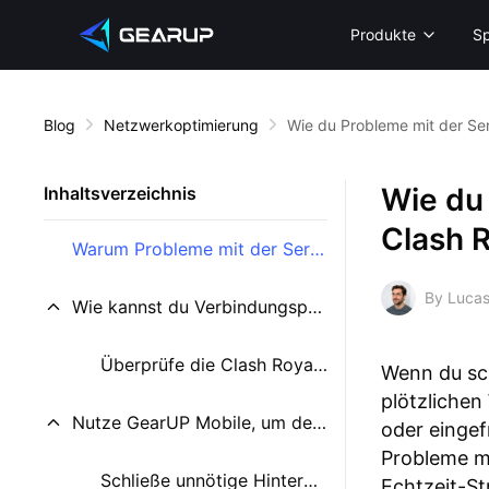
Produkte
Sp
Blog
Netzwerkoptimierung
Wie du Probleme mit der Se
Wie du
Inhaltsverzeichnis
Clash 
Warum Probleme mit der Serververbindung in Clash Royale auftreten
By Lucas
Wie kannst du Verbindungsprobleme in Clash Royale vermeiden?
Überprüfe die Clash Royale-Server
Wenn du sc
plötzlichen
Nutze GearUP Mobile, um deine Verbindung zu verbessern
oder eingef
Probleme mi
Schließe unnötige Hintergrundanwendungen
Echtzeit-St