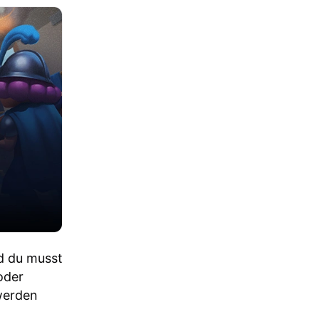
nd du musst
oder
werden