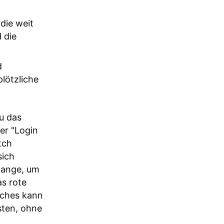
die weit
 die
d
lötzliche
u das
er "Login
tch
sich
lange, um
as rote
tches kann
sten, ohne