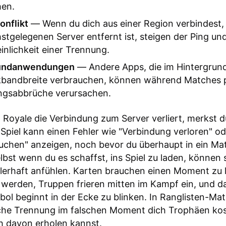
hen.
onflikt
— Wenn du dich aus einer Region verbindest, 
tgelegenen Server entfernt ist, steigen der Ping und
nlichkeit einer Trennung.
rundanwendungen
— Andere Apps, die im Hintergrun
bandbreite verbrauchen, können während Matches p
ngsabbrüche verursachen.
Royale die Verbindung zum Server verliert, merkst d
 Spiel kann einen Fehler wie "Verbindung verloren" od
uchen" anzeigen, noch bevor du überhaupt in ein Ma
bst wenn du es schaffst, ins Spiel zu laden, können 
lerhaft anfühlen. Karten brauchen einen Moment zu 
u werden, Truppen frieren mitten im Kampf ein, und d
l beginnt in der Ecke zu blinken. In Ranglisten-Ma
liche Trennung im falschen Moment dich Trophäen ko
h davon erholen kannst.