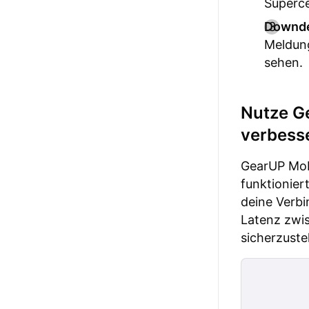
Supercel
Downde
Meldung
sehen.
Nutze G
verbess
GearUP Mobi
funktionier
deine Verbi
Latenz zwi
sicherzustel