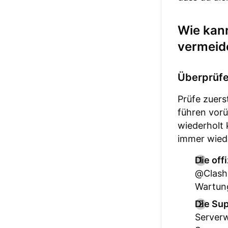
Wie kan
vermeid
Überprüfe
Prüfe zuers
führen vorü
wiederholt 
immer wied
Die off
@ClashR
Wartung
Die Su
Serverw