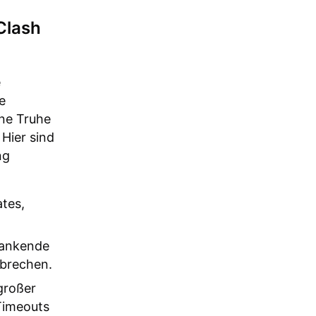
Clash
e
e
ine Truhe
 Hier sind
ng
tes,
ankende
rbrechen.
großer
Timeouts