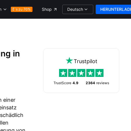
Deutsch
HERUNTERLAD
m
Shop
Bis zu 70%
ng in
Trustpilot
TrustScore
4.9
2364
reviews
 einer
einsatz
 schädlich
llen
ögerung von