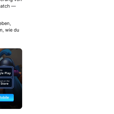
Match —
eben,
m, wie du