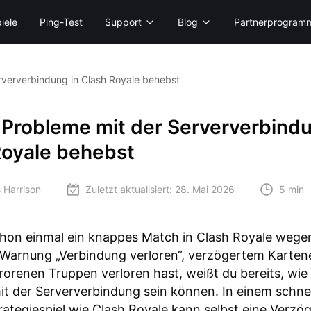
iele
Ping-Test
Support
Blog
Partnerprogram
rververbindung in Clash Royale behebst
 Probleme mit der Serververbindu
Royale behebst
 Harrison
Zuletzt aktualisiert:
28. Mai 2026
5 min
hon einmal ein knappes Match in Clash Royale wegen
 Warnung „Verbindung verloren“, verzögertem Karten
rorenen Truppen verloren hast, weißt du bereits, wie
t der Serververbindung sein können. In einem schne
rategiespiel wie Clash Royale kann selbst eine Verz