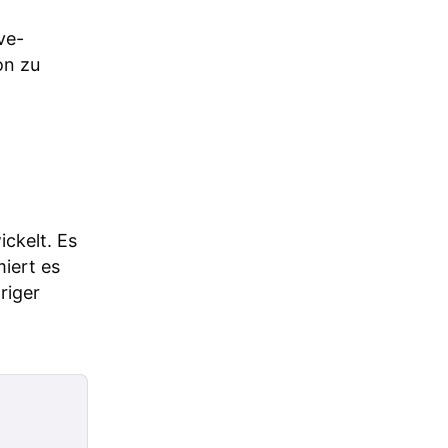
ve-
on zu
ickelt. Es
iert es
riger