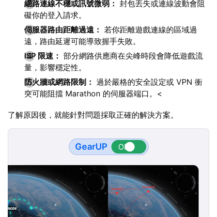
網路連線不穩或訊號微弱：
封包丟失或連線波動會阻
礙你的登入請求。
伺服器路由距離過遠：
若你距離遊戲連線的區域過
遠，路由延遲可能導致握手失敗。
ISP 限速：
部分網路供應商在尖峰時段會降低遊戲流
量，影響穩定性。
防火牆或網路限制：
過於嚴格的安全設定或 VPN 衝
突可能阻擋 Marathon 的伺服器端口。<
了解原因後，就能針對問題採取正確的解決方案。
GearUP