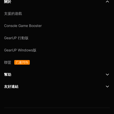
關於
支援的遊戲
Console Game Booster
GearUP 行動版
GearUP Windows版
聯盟
高達70%
幫助
友好連結
支援
SafeShell VPN
博客
隱私政策