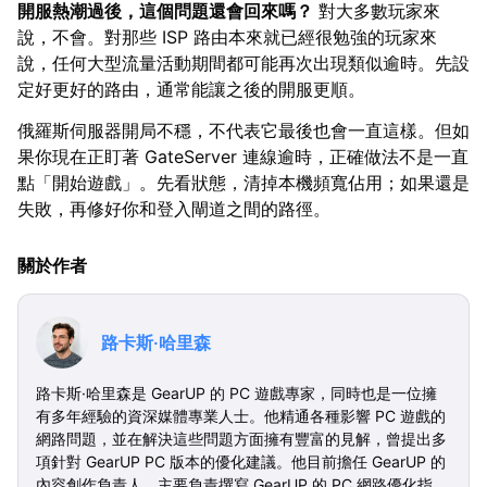
開服熱潮過後，這個問題還會回來嗎？
對大多數玩家來
說，不會。對那些 ISP 路由本來就已經很勉強的玩家來
說，任何大型流量活動期間都可能再次出現類似逾時。先設
定好更好的路由，通常能讓之後的開服更順。
俄羅斯伺服器開局不穩，不代表它最後也會一直這樣。但如
果你現在正盯著 GateServer 連線逾時，正確做法不是一直
點「開始遊戲」。先看狀態，清掉本機頻寬佔用；如果還是
失敗，再修好你和登入閘道之間的路徑。
關於作者
路卡斯·哈里森
路卡斯·哈里森是 GearUP 的 PC 遊戲專家，同時也是一位擁
有多年經驗的資深媒體專業人士。他精通各種影響 PC 遊戲的
網路問題，並在解決這些問題方面擁有豐富的見解，曾提出多
項針對 GearUP PC 版本的優化建議。他目前擔任 GearUP 的
內容創作負責人，主要負責撰寫 GearUP 的 PC 網路優化指