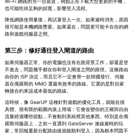
Wi-Fi 網路的另一台裝置，例如正在下載大型更新的手機，
也可能吃掉足夠的頻寬，影響登入流程。
降低網路使用量後，再試著登入一次。如果逾時消失，原因
很可能是本機網路壅塞。如果還在，問題更可能卡在你的網
路和遊戲伺服器之間。
第三步：修好通往登入閘道的路由
如果伺服器正常、你的電腦也沒有在跑背景工作，卻還是登
不進去，問題幾乎都在你和登入閘道之間的路徑。這條路由
由你的 ISP 決定，而且它不一定會替一款韓國發行、伺服
器在俄羅斯的 MMO 選最有效率的路線。它選的是對自家
轉接合約來說成本最低的路線。
這時候，像 GearUP 這種針對遊戲的優化工具，就能在很
具體、很有限的範圍內派上用場：它會改變你的王權與自由
流量經過哪些節點，不會動到系統裡其他東西。特別是在俄
羅斯伺服器上，之前一直遇到 GateServer 連線逾時的玩
家，常回報重新分配路由後就能順利登入，因為根本問題不