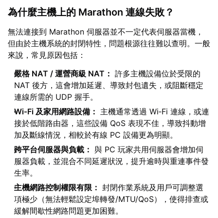
為什麼主機上的 Marathon 連線失敗？
無法連接到 Marathon 伺服器並不一定代表伺服器當機，
但由於主機系統的封閉特性，問題根源往往難以查明。一般
來說，常見原因包括：
嚴格 NAT / 運營商級 NAT：
許多主機設備位於受限的
NAT 後方，這會增加延遲、導致封包遺失，或阻斷穩定
連線所需的 UDP 握手。
Wi‑Fi 及家用網路設備：
主機通常透過 Wi‑Fi 連線，或連
接於低階路由器，這些設備 QoS 表現不佳，導致抖動增
加及斷線情況，相較於有線 PC 設備更為明顯。
跨平台伺服器與負載：
與 PC 玩家共用伺服器會增加伺
服器負載，並混合不同延遲狀況，提升逾時與重連事件發
生率。
主機網路控制權限有限：
封閉作業系統及用戶可調整選
項極少（無法輕鬆設定埠轉發/MTU/QoS），使得排查或
緩解間歇性網路問題更加困難。