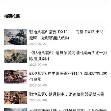
相關推薦
戰地風雲6 需要 DX12——而當 DX12 出問
題時，遊戲將無法啟動
2026-07-22
《戰地風雲6》毫無預警閃退回桌面？逐一排
除崩潰原因
2026-07-09
戰地風雲6在中東感覺不對勁？原因就在巴林
伺服器
2026-07-08
戰地風雲6 延遲指南：網路修復與硬體考量
2026-07-06
在俄羅斯無法連上《戰地風雲6》？為什麼你