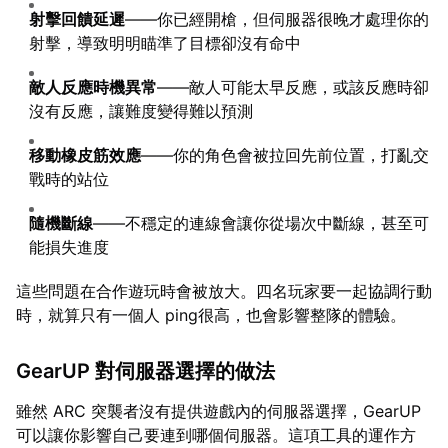
射擊回饋延遲
——你已經開槍，但伺服器很晚才處理你的
射擊，導致明明瞄準了目標卻沒有命中
敵人反應時機異常
——敵人可能太早反應，或該反應時卻
沒有反應，讓難度變得難以預測
移動橡皮筋效應
——你的角色會被拉回先前位置，打亂交
戰時的站位
隨機斷線
——不穩定的連線會讓你從場次中斷線，甚至可
能損失進度
這些問題在合作遊玩時會被放大。四名玩家要一起協調行動
時，就算只有一個人 ping很高，也會影響整隊的體驗。
GearUP 對伺服器選擇的做法
雖然 ARC 突襲者沒有提供遊戲內的伺服器選擇，GearUP
可以讓你影響自己要連到哪個伺服器。這項工具的運作方