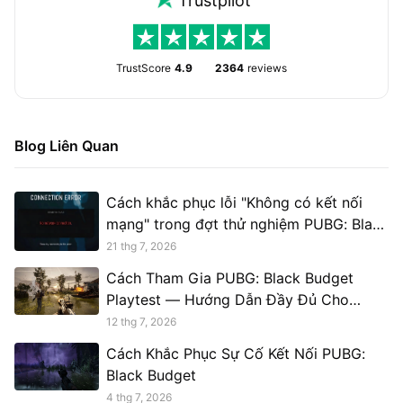
Trustpilot
TrustScore
4.9
2364
reviews
Blog Liên Quan
Cách khắc phục lỗi "Không có kết nối
mạng" trong đợt thử nghiệm PUBG: Black
Budget
21 thg 7, 2026
Cách Tham Gia PUBG: Black Budget
Playtest — Hướng Dẫn Đầy Đủ Cho
Người Chơi Muốn Truy Cập Sớm
12 thg 7, 2026
Cách Khắc Phục Sự Cố Kết Nối PUBG:
Black Budget
4 thg 7, 2026