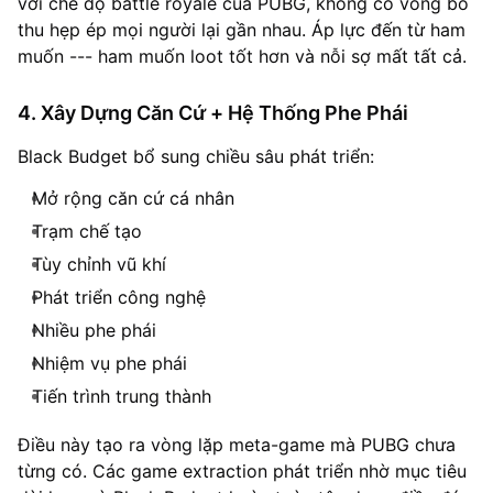
với chế độ battle royale của PUBG, không có vòng bo
thu hẹp ép mọi người lại gần nhau. Áp lực đến từ ham
muốn --- ham muốn loot tốt hơn và nỗi sợ mất tất cả.
4. Xây Dựng Căn Cứ + Hệ Thống Phe Phái
Black Budget bổ sung chiều sâu phát triển:
Mở rộng căn cứ cá nhân
Trạm chế tạo
Tùy chỉnh vũ khí
Phát triển công nghệ
Nhiều phe phái
Nhiệm vụ phe phái
Tiến trình trung thành
Điều này tạo ra vòng lặp meta-game mà PUBG chưa
từng có. Các game extraction phát triển nhờ mục tiêu