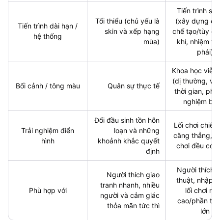
Tiến trình sâ
Tối thiểu (chủ yếu là
(xây dựng că
Tiến trình dài hạn /
skin và xếp hạng
chế tạo/tùy ch
hệ thống
mùa)
khí, nhiệm vụ
phái)
Khoa học viễn
(dị thường, vò
Bối cảnh / tông màu
Quân sự thực tế
thời gian, phò
nghiệm bí 
Đối đầu sinh tồn hỗn
Lối chơi chiến
Trải nghiệm điển
loạn và những
căng thẳng, m
hình
khoảnh khắc quyết
chơi đều có gi
định
Người thích c
Người thích giao
thuật, nhập v
tranh nhanh, nhiều
Phù hợp với
lối chơi rủi 
người và cảm giác
cao/phần th
thỏa mãn tức thì
lớn