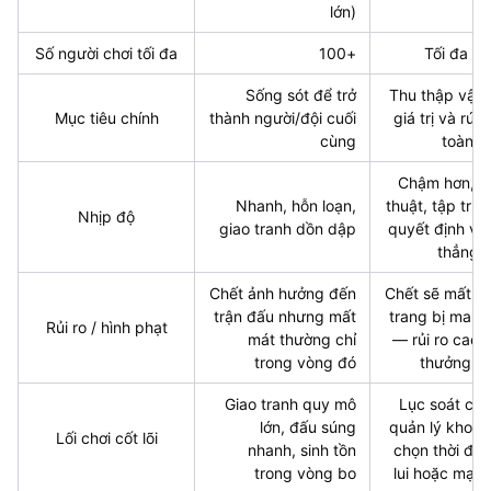
lớn)
Số người chơi tối đa
100+
Tối đa 4
Sống sót để trở
Thu thập vật
Mục tiêu chính
thành người/đội cuối
giá trị và rút 
cùng
toàn
Chậm hơn, c
Nhanh, hỗn loạn,
thuật, tập tru
Nhịp độ
giao tranh dồn dập
quyết định và
thẳng
Chết ảnh hưởng đến
Chết sẽ mất t
trận đấu nhưng mất
trang bị mang
Rủi ro / hình phạt
mát thường chỉ
— rủi ro cao,
trong vòng đó
thưởng lớ
Giao tranh quy mô
Lục soát chi t
lớn, đấu súng
quản lý kho đồ
Lối chơi cốt lõi
nhanh, sinh tồn
chọn thời điể
trong vòng bo
lui hoặc mạo