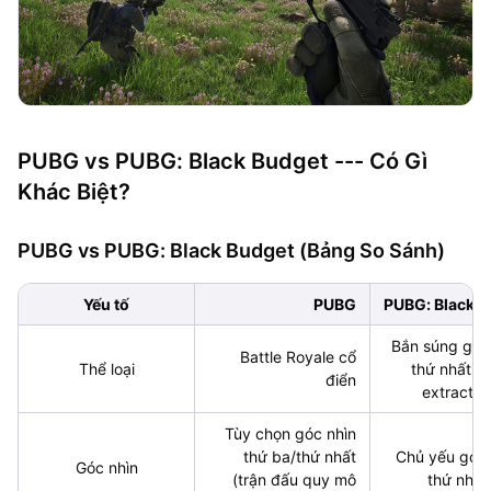
PUBG vs PUBG: Black Budget --- Có Gì
Khác Biệt?
PUBG vs PUBG: Black Budget (Bảng So Sánh)
Yếu tố
PUBG
PUBG: Black B
Bắn súng góc
Battle Royale cổ
Thể loại
thứ nhất ki
điển
extractio
Tùy chọn góc nhìn
thứ ba/thứ nhất
Chủ yếu góc 
Góc nhìn
(trận đấu quy mô
thứ nhất