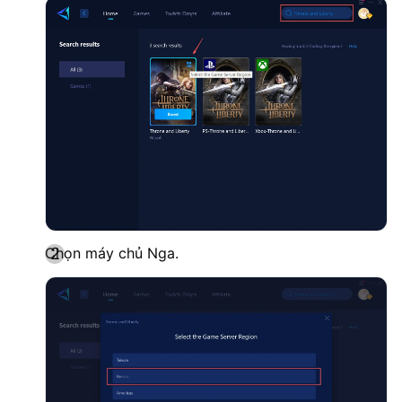
Chọn máy chủ Nga.