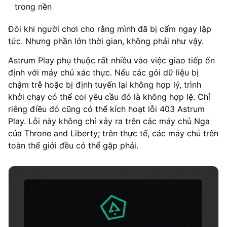
trong nền
Đôi khi người chơi cho rằng mình đã bị cấm ngay lập
tức. Nhưng phần lớn thời gian, không phải như vậy.
Astrum Play phụ thuộc rất nhiều vào việc giao tiếp ổn
định với máy chủ xác thực. Nếu các gói dữ liệu bị
chậm trễ hoặc bị định tuyến lại không hợp lý, trình
khởi chạy có thể coi yêu cầu đó là không hợp lệ. Chỉ
riêng điều đó cũng có thể kích hoạt lỗi 403 Astrum
Play. Lỗi này không chỉ xảy ra trên các máy chủ Nga
của Throne and Liberty; trên thực tế, các máy chủ trên
toàn thế giới đều có thể gặp phải.