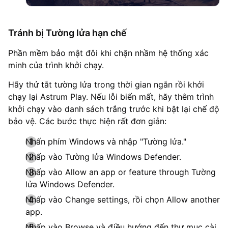
Tránh bị Tường lửa hạn chế
Phần mềm bảo mật đôi khi chặn nhầm hệ thống xác
minh của trình khởi chạy.
Hãy thử tắt tường lửa trong thời gian ngắn rồi khởi
chạy lại Astrum Play. Nếu lỗi biến mất, hãy thêm trình
khởi chạy vào danh sách trắng trước khi bật lại chế độ
bảo vệ. Các bước thực hiện rất đơn giản:
Nhấn phím Windows và nhập "Tường lửa."
Nhấp vào Tường lửa Windows Defender.
Nhấp vào Allow an app or feature through Tường
lửa Windows Defender.
Nhấp vào Change settings, rồi chọn Allow another
app.
Nhấp vào Browse và điều hướng đến thư mục cài