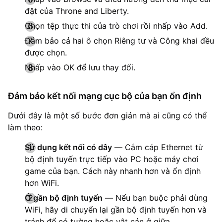
đặt của Throne and Liberty.
Chọn tệp thực thi của trò chơi rồi nhấp vào Add.
Đảm bảo cả hai ô chọn Riêng tư và Công khai đều
được chọn.
Nhấp vào OK để lưu thay đổi.
Đảm bảo kết nối mạng cục bộ của bạn ổn định
Dưới đây là một số bước đơn giản mà ai cũng có thể
làm theo:
Sử dụng kết nối có dây
— Cắm cáp Ethernet từ
bộ định tuyến trực tiếp vào PC hoặc máy chơi
game của bạn. Cách này nhanh hơn và ổn định
hơn WiFi.
Ở gần bộ định tuyến
— Nếu bạn buộc phải dùng
WiFi, hãy di chuyển lại gần bộ định tuyến hơn và
tránh để có tường hoặc vật cản ở giữa.