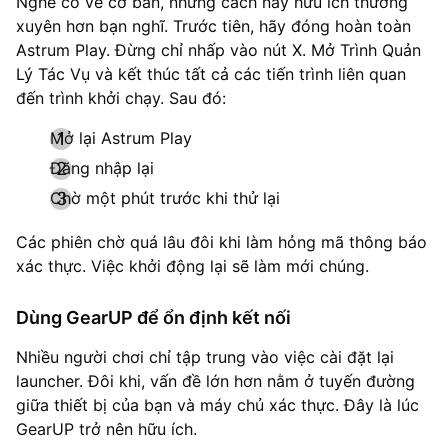
Nghe có vẻ cơ bản, nhưng cách này hữu ích thường
xuyên hơn bạn nghĩ. Trước tiên, hãy đóng hoàn toàn
Astrum Play. Đừng chỉ nhấp vào nút X. Mở Trình Quản
Lý Tác Vụ và kết thúc tất cả các tiến trình liên quan
đến trình khởi chạy. Sau đó:
Mở lại Astrum Play
Đăng nhập lại
Chờ một phút trước khi thử lại
Các phiên chờ quá lâu đôi khi làm hỏng mã thông báo
xác thực. Việc khởi động lại sẽ làm mới chúng.
Dùng GearUP để ổn định kết nối
Nhiều người chơi chỉ tập trung vào việc cài đặt lại
launcher. Đôi khi, vấn đề lớn hơn nằm ở tuyến đường
giữa thiết bị của bạn và máy chủ xác thực. Đây là lúc
GearUP trở nên hữu ích.