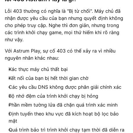
Lỗi 403 thường có nghĩa là "Bị từ chối". Máy chủ đã
nhận được yêu cầu của bạn nhưng quyết định không
cho phép truy cập. Nghe thì đơn giản, nhưng trong
các trình khởi chạy game, mọi thứ hiếm khi rõ ràng
như vậy.
Với Astrum Play, sự cố 403 có thể xảy ra vì nhiều
nguyên nhân khác nhau:
Xác thực máy chủ thất bại
Kết nối của bạn bị hết thời gian chờ
Các yêu cầu DNS không được phân giải chính xác
Bộ nhớ đệm của trình khởi chạy bị hỏng
Phần mềm tường lửa đã chặn quá trình xác minh
Định tuyến theo khu vực đã kích hoạt bộ lọc bảo
mật
Quá trình bảo trì trình khởi chạy tạm thời đã diễn ra