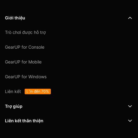
Giới thiệu
Trò chơi được hỗ trợ
GearUP for Console
GearUP for Mobile
GearUP for Windows
Liên kết
Lên đến 70%
Trợ giúp
Liên kết thân thiện
Hỗ trợ
SafeShell VPN
Blog