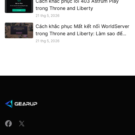
Cách khắc phục lỗi 403 Astrum Play
trong Throne and Liberty
21 thg 5, 2026
Cách khắc phục Mất kết nối WorldServer
trong Throne and Liberty: Làm sao để
giữ kết nối với máy chủ Nga
21 thg 5, 2026