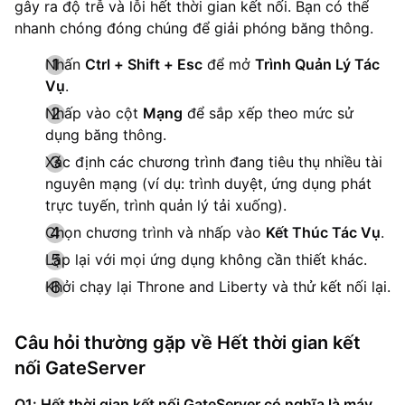
gây ra độ trễ và lỗi hết thời gian kết nối. Bạn có thể
nhanh chóng đóng chúng để giải phóng băng thông.
Nhấn
Ctrl + Shift + Esc
để mở
Trình Quản Lý Tác
Vụ
.
Nhấp vào cột
Mạng
để sắp xếp theo mức sử
dụng băng thông.
Xác định các chương trình đang tiêu thụ nhiều tài
nguyên mạng (ví dụ: trình duyệt, ứng dụng phát
trực tuyến, trình quản lý tải xuống).
Chọn chương trình và nhấp vào
Kết Thúc Tác Vụ
.
Lặp lại với mọi ứng dụng không cần thiết khác.
Khởi chạy lại Throne and Liberty và thử kết nối lại.
Câu hỏi thường gặp về Hết thời gian kết
nối GateServer
Q1: Hết thời gian kết nối GateServer có nghĩa là máy