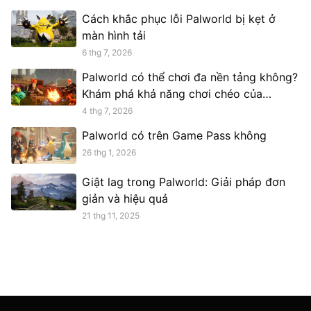
Cách khắc phục lỗi Palworld bị kẹt ở
màn hình tải
6 thg 7, 2026
Palworld có thể chơi đa nền tảng không?
Khám phá khả năng chơi chéo của
Palworld
4 thg 7, 2026
Palworld có trên Game Pass không
26 thg 1, 2026
Giật lag trong Palworld: Giải pháp đơn
giản và hiệu quả
21 thg 11, 2025