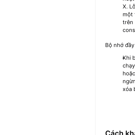
X. L
một 
trên
cons
Bộ nhớ đầy
Khi 
chạy
hoặc
ngừn
xóa 
Cách khắ