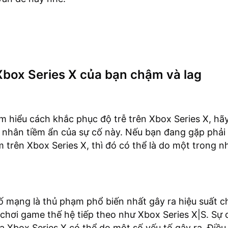
Xbox Series X của bạn chậm và lag
ìm hiểu cách khắc phục độ trễ trên Xbox Series X, hã
nhân tiềm ẩn của sự cố này. Nếu bạn đang gặp phải 
 trên Xbox Series X, thì đó có thể là do một trong n
ố mạng là thủ phạm phổ biến nhất gây ra hiệu suất c
chơi game thế hệ tiếp theo như Xbox Series X|S. Sự 
ủa Xbox Series X có thể do một số yếu tố gây ra. Điều