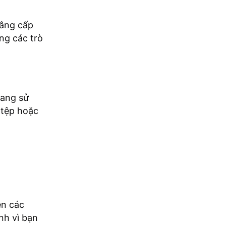
nâng cấp
ng các trò
đang sử
 tệp hoặc
ện các
nh vì bạn