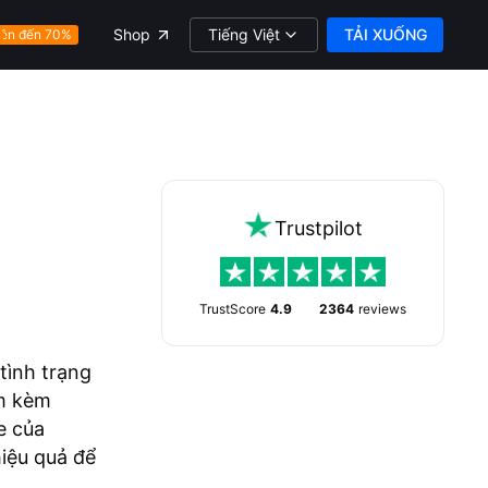
Tiếng Việt
TẢI XUỐNG
Shop
ên đến 70%
Trustpilot
TrustScore
4.9
2364
reviews
tình trạng
ậm kèm
e của
hiệu quả để