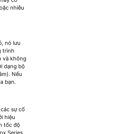
hoặc nhiễu
ó, nó lưu
 trình
h và không
ới dạng bộ
tâm). Nếu
ủa bạn.
 các sự cố
i hiệu
m tốc độ
ox Series