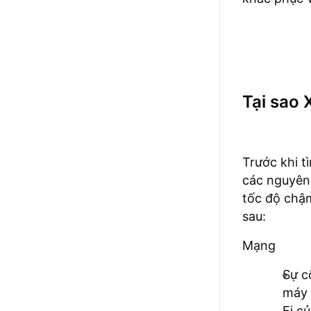
Tại sao 
Trước khi t
các nguyên 
tốc độ chậm
sau:
Mạng
Sự c
máy 
Fi c