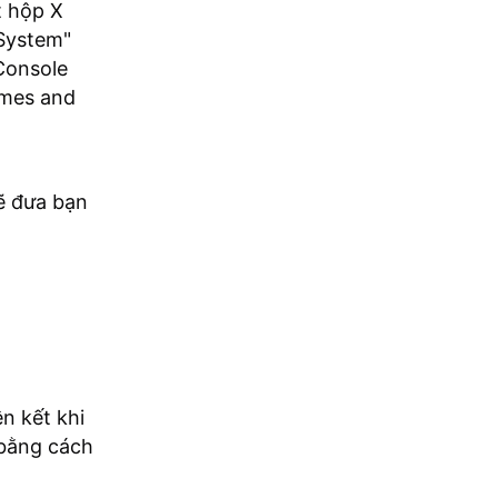
t hộp X
 System"
Console
ames and
sẽ đưa bạn
ên kết khi
 bằng cách