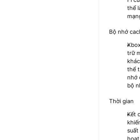
thể 
mạng
Bộ nhớ cac
Xbox
trữ 
khác
thể 
nhớ 
bộ n
Thời gian
Kết 
khiế
suất
hoạt