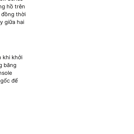
ng hồ trên
i đồng thời
y giữa hai
 khi khởi
ng băng
nsole
 gốc để