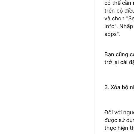
có thể cần 
trên bộ điề
và chọn "Se
Info". Nhấ
apps".
Bạn cũng có
trở lại cài 
3. Xóa bộ n
Đối với ngư
được sử dụn
thực hiện t