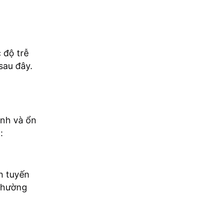
 độ trễ
sau đây.
anh và ổn
:
nh tuyến
thường