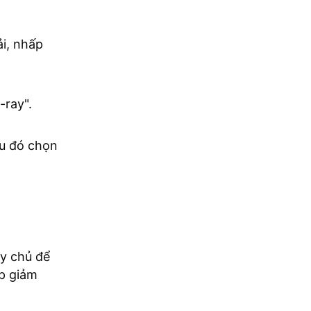
i, nhấp
-ray".
au đó chọn
áy chủ để
úp giảm