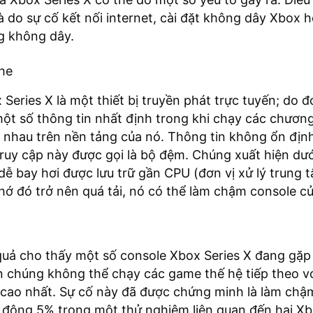
là do sự cố kết nối internet, cài đặt không dây Xbox 
 không dây.
he
 Series X là một thiết bị truyền phát trực tuyến; do đ
một số thông tin nhất định trong khi chạy các chương
 nhau trên nền tảng của nó. Thông tin không ổn địn
truy cập này được gọi là bộ đệm. Chúng xuất hiện dư
dễ bay hơi được lưu trữ gần CPU (đơn vị xử lý trung 
hớ đó trở nên quá tải, nó có thể làm chậm console c
quả cho thấy một số console Xbox Series X đang gặp
n chúng không thể chạy các game thế hệ tiếp theo vớ
 cao nhất. Sự cố này đã được chứng minh là làm chậ
 động 5% trong một thử nghiệm liên quan đến hai Xb