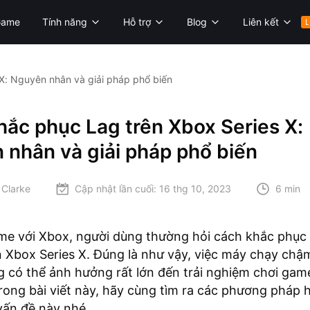
Game
Tính năng
Hỗ trợ
Blog
Liên kết
L
X: Nguyên nhân và giải pháp phổ biến
ắc phục Lag trên Xbox Series X:
 nhân và giải pháp phổ biến
 Clarke
Cập nhật lần cuối:
16 thg 10, 2023
6 min
me với Xbox, người dùng thường hỏi cách khắc phục 
ên Xbox Series X. Đúng là như vậy, việc máy chạy ch
ag có thể ảnh hưởng rất lớn đến trải nghiệm chơi gam
rong bài viết này, hãy cùng tìm ra các phương pháp 
vấn đề này nhé.