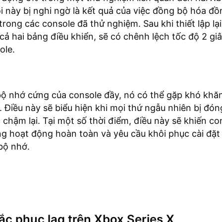
ỗi này bị nghi ngờ là kết quả của việc đồng bộ hóa đồ
trong các console đã thử nghiệm. Sau khi thiết lập lạ
 cả hai bảng điều khiển, sẽ có chênh lệch tốc độ 2 giâ
ole.
bộ nhớ cứng của console đầy, nó có thể gặp khó khăn
. Điều này sẽ biểu hiện khi mọi thứ ngẫu nhiên bị đó
 chậm lại. Tại một số thời điểm, điều này sẽ khiến co
g hoạt động hoàn toàn và yêu cầu khôi phục cài đặt
bộ nhớ.
c phục lag trên Xbox Series X