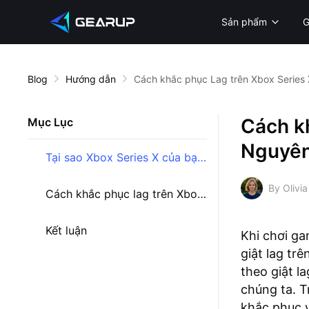
Sản phẩm
Blog
Hướng dẫn
Cách khắc phục Lag trên Xbox Series 
Cách kh
Mục Lục
Nguyên
Tại sao Xbox Series X của bạn chậm và lag
By Olivia
Cách khắc phục lag trên Xbox Series X
Kết luận
Khi chơi ga
giật lag tr
theo giật l
chúng ta. T
khắc phục 