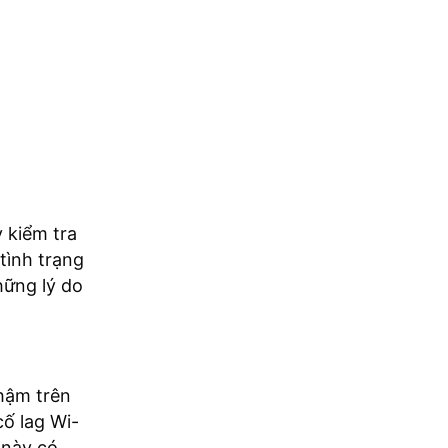
y kiểm tra
tình trạng
hững lý do
hậm trên
cố lag Wi-
 này có