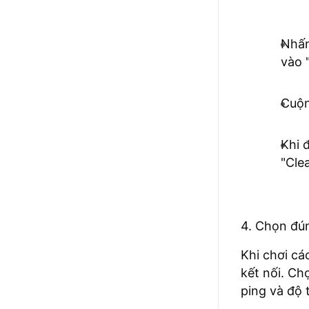
Nhấn
vào 
Cuộn
Khi 
"Cle
4. Chọn đú
Khi chơi cá
kết nối. Ch
ping và độ t