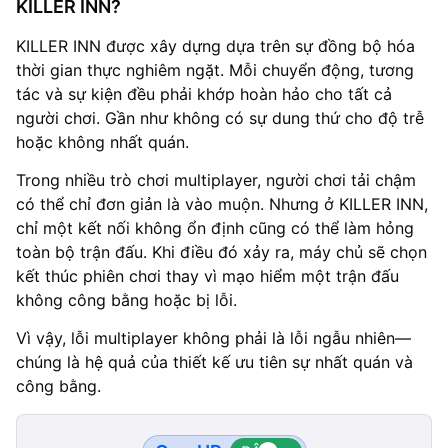
KILLER INN?
KILLER INN được xây dựng dựa trên sự đồng bộ hóa
thời gian thực nghiêm ngặt. Mỗi chuyển động, tương
tác và sự kiện đều phải khớp hoàn hảo cho tất cả
người chơi. Gần như không có sự dung thứ cho độ trễ
hoặc không nhất quán.
Trong nhiều trò chơi multiplayer, người chơi tải chậm
có thể chỉ đơn giản là vào muộn. Nhưng ở KILLER INN,
chỉ một kết nối không ổn định cũng có thể làm hỏng
toàn bộ trận đấu. Khi điều đó xảy ra, máy chủ sẽ chọn
kết thúc phiên chơi thay vì mạo hiểm một trận đấu
không công bằng hoặc bị lỗi.
Vì vậy, lỗi multiplayer không phải là lỗi ngẫu nhiên—
chúng là hệ quả của thiết kế ưu tiên sự nhất quán và
công bằng.