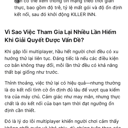
Bạn có thể xem thông tin mạng theo thời gian
thực, bao gồm độ trễ, tỷ lệ mất gói và độ ổn định
kết nối, sau đó khởi động KILLER INN.
Vì Sao Việc Tham Gia Lại Nhiều Lần Hiếm
Khi Giải Quyết Được Vấn Đề?
Khi gặp lỗi multiplayer, hầu hết người chơi đều có xu
hướng thử lại liên tục. Đáng tiếc là nếu các điều kiện
cơ bản không thay đổi, mỗi lần thử đều có khả năng
thất bại giống như trước.
Thỉnh thoảng, việc thử lại có hiệu quả—nhưng thường
là do kết nối tình cờ ổn định đủ lâu để vượt qua kiểm
tra của máy chủ. Cảm giác như may mắn, nhưng thực
chất là do kết nối của bạn tạm thời đạt ngưỡng ổn
định cần thiết.
Đó là lý do lỗi multiplayer khiến người chơi cảm thấy