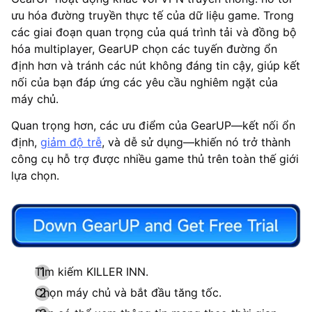
ưu hóa đường truyền thực tế của dữ liệu game. Trong
các giai đoạn quan trọng của quá trình tải và đồng bộ
hóa multiplayer, GearUP chọn các tuyến đường ổn
định hơn và tránh các nút không đáng tin cậy, giúp kết
nối của bạn đáp ứng các yêu cầu nghiêm ngặt của
máy chủ.
Quan trọng hơn, các ưu điểm của GearUP—kết nối ổn
định,
giảm độ trễ
, và dễ sử dụng—khiến nó trở thành
công cụ hỗ trợ được nhiều game thủ trên toàn thế giới
lựa chọn.
Tìm kiếm KILLER INN.
Chọn máy chủ và bắt đầu tăng tốc.