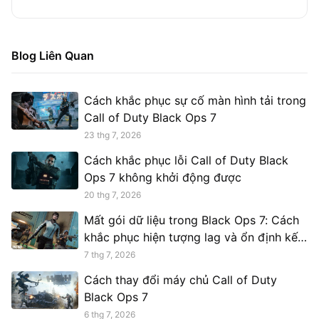
Blog Liên Quan
Cách khắc phục sự cố màn hình tải trong
Call of Duty Black Ops 7
23 thg 7, 2026
Cách khắc phục lỗi Call of Duty Black
Ops 7 không khởi động được
20 thg 7, 2026
Mất gói dữ liệu trong Black Ops 7: Cách
khắc phục hiện tượng lag và ổn định kết
nối của bạn
7 thg 7, 2026
Cách thay đổi máy chủ Call of Duty
Black Ops 7
6 thg 7, 2026