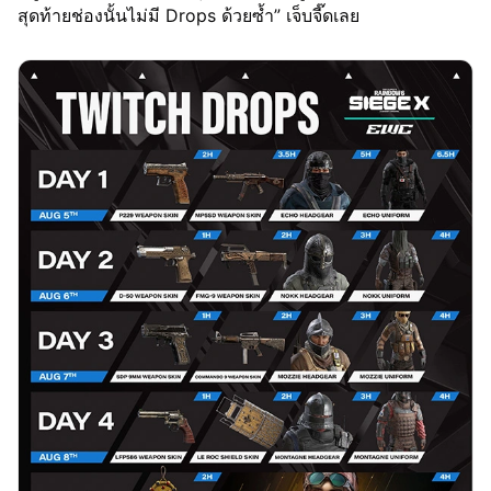
สุดท้ายช่องนั้นไม่มี Drops ด้วยซ้ำ” เจ็บจี๊ดเลย