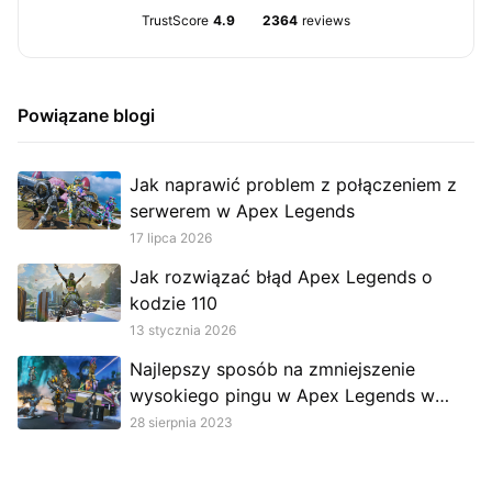
TrustScore
4.9
2364
reviews
Powiązane blogi
Jak naprawić problem z połączeniem z
serwerem w Apex Legends
17 lipca 2026
Jak rozwiązać błąd Apex Legends o
kodzie 110
13 stycznia 2026
Najlepszy sposób na zmniejszenie
wysokiego pingu w Apex Legends w
2023 r
28 sierpnia 2023