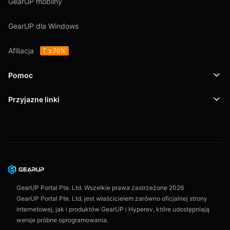
GearUP mobilny
GearUP dla Windows
Afiliacja
Do 70%
Pomoc
Przyjazne linki
Wsparcie
SafeShell VPN
Blog
Polityka prywatności
Umowa użytkownika
GearUP Portal Pte. Ltd. Wszelkie prawa zastrzeżone
2026
GearUP Portal Pte. Ltd. jest właścicielem zarówno oficjalnej strony
internetowej, jak i produktów GearUP i Hyperev, które udostępniają
wersje próbne oprogramowania.