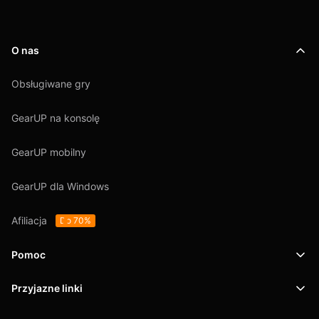
O nas
Obsługiwane gry
GearUP na konsolę
GearUP mobilny
GearUP dla Windows
Afiliacja
Do 70%
Pomoc
Przyjazne linki
Wsparcie