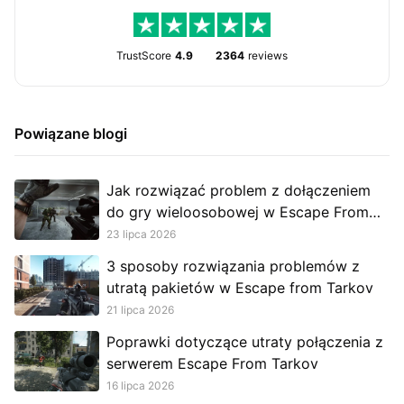
TrustScore
4.9
2364
reviews
Powiązane blogi
Jak rozwiązać problem z dołączeniem
do gry wieloosobowej w Escape From
Tarkov?
23 lipca 2026
3 sposoby rozwiązania problemów z
utratą pakietów w Escape from Tarkov
21 lipca 2026
Poprawki dotyczące utraty połączenia z
serwerem Escape From Tarkov
16 lipca 2026