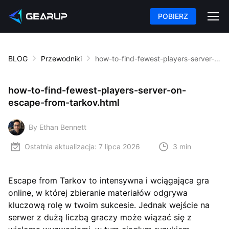
POBIERZ
BLOG
Przewodniki
how-to-find-fewest-players-server-on-escape-from-tarkov.html
how-to-find-fewest-players-server-on-
escape-from-tarkov.html
By Ethan Bennett
Ostatnia aktualizacja:
7 lipca 2026
3 min
Escape from Tarkov to intensywna i wciągająca gra
online, w której zbieranie materiałów odgrywa
kluczową rolę w twoim sukcesie. Jednak wejście na
serwer z dużą liczbą graczy może wiązać się z