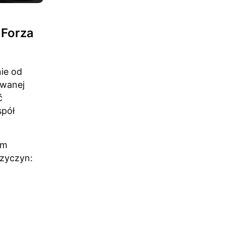
 Forza
nie od
owanej
ć
spół
em
rzyczyn: