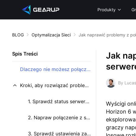
Produkty
G
BLOG
Optymalizacja Sieci
Jak naprawić problemy z po
Jak na
Spis Treści
serwer
Dlaczego nie możesz połączyć się z serwerami Forza Horizon 6?
By Lucas
Kroki, aby rozwiązać problemy z połączeniem w Horizon 6
1. Sprawdź status serwerów Xbox
Wyścigi onl
Horizon 6 w
2. Napraw połączenie z serwerem za pomocą GearUP/HYPEREV
eksplorować
graczy napo
3. Sprawdź ustawienia zapory sieciowej
losowe rozł