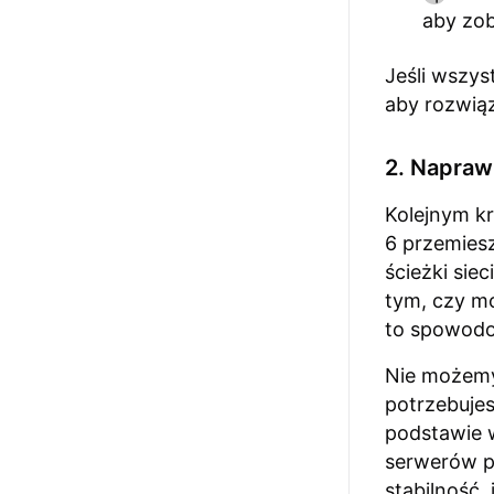
aby zob
Jeśli wszys
aby rozwią
2. Napra
Kolejnym kr
6 przemies
ścieżki siec
tym, czy mo
to spowodo
Nie możemy
potrzebujes
podstawie w
serwerów p
stabilność, 