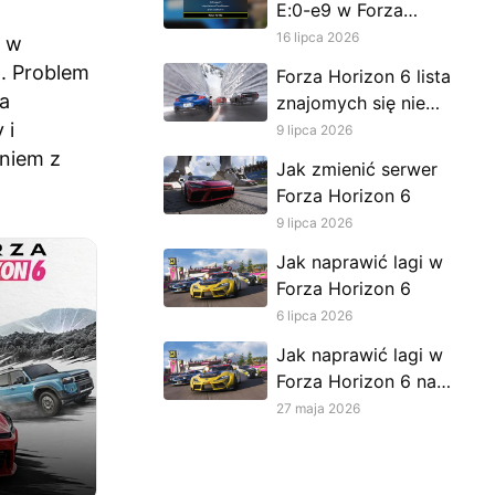
E:0-e9 w Forza
Horizon 6 –
16 lipca 2026
e w
Kompletny
. Problem
Forza Horizon 6 lista
przewodnik
 a
znajomych się nie
 i
wyświetla: jak to
9 lipca 2026
naprawić
niem z
Jak zmienić serwer
Forza Horizon 6
9 lipca 2026
Jak naprawić lagi w
Forza Horizon 6
6 lipca 2026
Jak naprawić lagi w
Forza Horizon 6 na
Xboxie
27 maja 2026