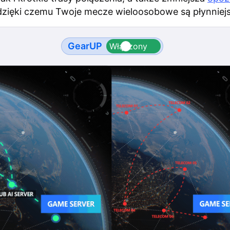
 dzięki czemu Twoje mecze wieloosobowe są płynniej
GearUP