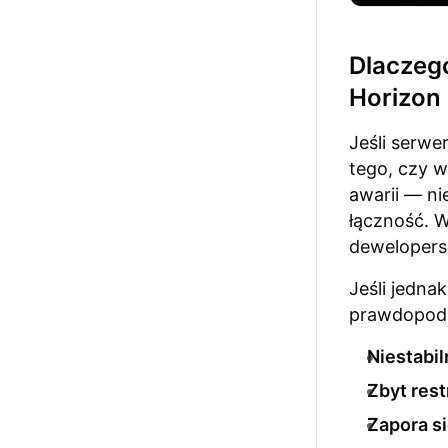
Dlaczego
Horizon
Jeśli serwe
tego, czy w
awarii — ni
łączność. W
dewelopers
Jeśli jedna
prawdopodob
Niestabi
Zbyt rest
Zapora s