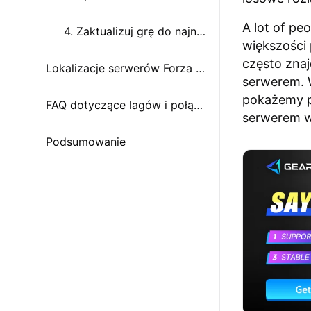
A lot of pe
4. Zaktualizuj grę do najnowszej wersji
większości
często znaj
Lokalizacje serwerów Forza Horizon 6
serwerem. 
pokażemy p
FAQ dotyczące lagów i połączenia w Forza Horizon 6
serwerem w
Podsumowanie