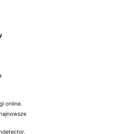
w
a
i online.
 najnowsze
ndetector,