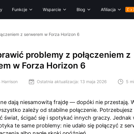
ry
Funkcje
Wsparcie
Blog
Afiliacja
Do 
łączeniem z serwerem w Forza Horizon 6
prawić problemy z połączeniem z
em w Forza Horizon 6
 Harrison
Ostatnia aktualizacja:
13 maja 2026
5 m
ine dają niesamowitą frajdę — dopóki nie przestają. 
szystko zależy od stabilne połączenie. Potrzebujesz
 świat, ścigać się i spotykać innych graczy. Jednak 
tyka te same problemy: nie udało się połączyć z se
ączenia albo nagłe skoki opóźnień.