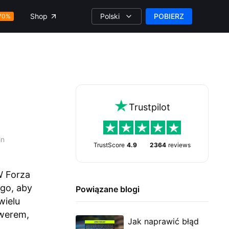
Polski
POBIERZ
Shop
70%
Trustpilot
in
TrustScore
4.9
2364
reviews
W Forza
 go, aby
Powiązane blogi
wielu
rwerem,
Jak naprawić błąd