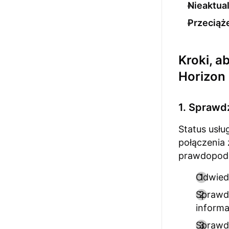
Nieaktual
Przeciąż
Kroki, a
Horizon
1. Sprawd
Status usł
połączenia
prawdopodo
Odwiedź
Sprawdź
informa
Sprawdź