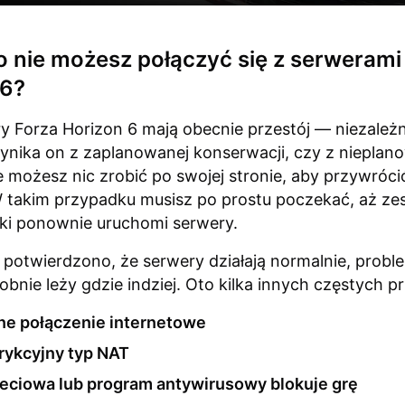
 nie możesz połączyć się z serwerami
 6?
ry Forza Horizon 6 mają obecnie przestój — niezależ
ynika on z zaplanowanej konserwacji, czy z nieplan
e możesz nic zrobić po swojej stronie, aby przywróci
 takim przypadku musisz po prostu poczekać, aż ze
ki ponownie uruchomi serwery.
k potwierdzono, że serwery działają normalnie, probl
nie leży gdzie indziej. Oto kilka innych częstych p
lne połączenie internetowe
rykcyjny typ NAT
ieciowa lub program antywirusowy blokuje grę