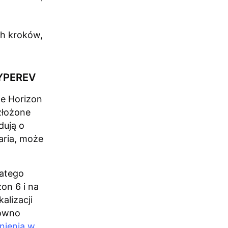
ch kroków,
HYPEREV
ne Horizon
złożone
dują o
aria, może
atego
on 6 i na
alizacji
równo
nienia w