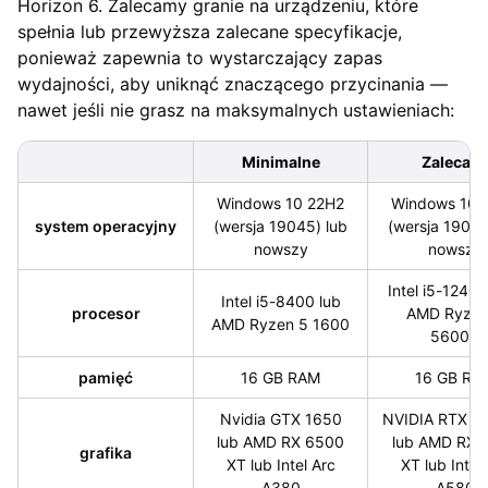
Horizon 6. Zalecamy granie na urządzeniu, które
spełnia lub przewyższa zalecane specyfikacje,
ponieważ zapewnia to wystarczający zapas
wydajności, aby uniknąć znaczącego przycinania —
nawet jeśli nie grasz na maksymalnych ustawieniach:
Minimalne
Zalecan
Windows 10 22H2
Windows 10 
system operacyjny
(wersja 19045) lub
(wersja 19045
nowszy
nowszy
Intel i5-12400
Intel i5-8400 lub
procesor
AMD Ryzen
AMD Ryzen 5 1600
5600X
pamięć
16 GB RAM
16 GB RA
Nvidia GTX 1650
NVIDIA RTX 30
lub AMD RX 6500
lub AMD RX 
grafika
XT lub Intel Arc
XT lub Intel
A380
A580