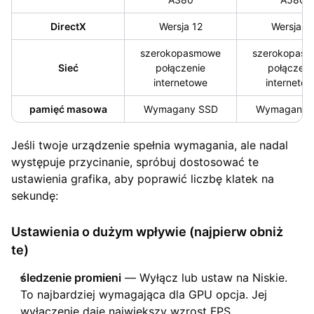
DirectX
Wersja 12
Wersja 1
szerokopasmowe
szerokopas
Sieć
połączenie
połączeni
internetowe
interneto
pamięć masowa
Wymagany SSD
Wymagany 
Jeśli twoje urządzenie spełnia wymagania, ale nadal
występuje przycinanie, spróbuj dostosować te
ustawienia grafika, aby poprawić liczbę klatek na
sekundę:
Ustawienia o dużym wpływie (najpierw obniż
te)
śledzenie promieni
— Wyłącz lub ustaw na Niskie.
To najbardziej wymagająca dla GPU opcja. Jej
wyłączenie daje największy wzrost FPS.