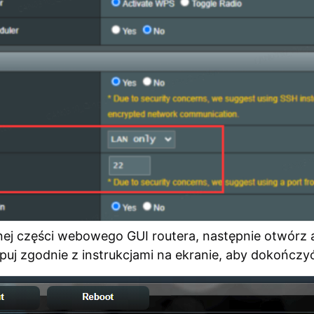
nej części webowego GUI routera, następnie otwórz 
ępuj zgodnie z instrukcjami na ekranie, aby dokończy