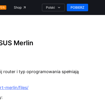
Polski
POBIERZ
Shop
70%
SUS Merlin
 router i typ oprogramowania spełniają
t-merlin/files/
y: