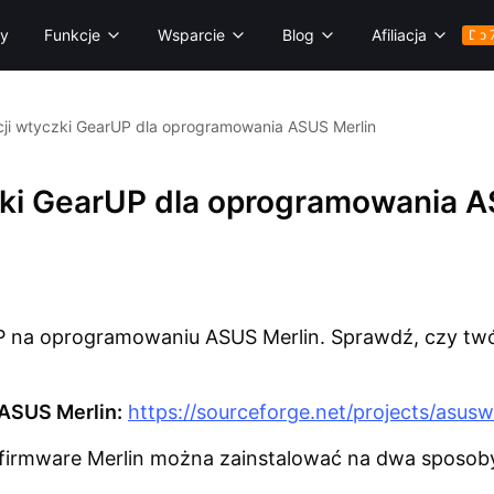
ry
Funkcje
Wsparcie
Blog
Afiliacja
Do 
cji wtyczki GearUP dla oprogramowania ASUS Merlin
zki GearUP dla oprogramowania A
UP na oprogramowaniu ASUS Merlin. Sprawdź, czy twój
 ASUS Merlin:
https://sourceforge.net/projects/asuswr
 firmware Merlin można zainstalować na dwa sposob