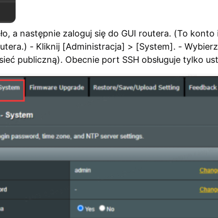
 a następnie zaloguj się do GUI routera. (To konto 
tera.) - Kliknij [Administracja] > [System]. - Wybi
ieć publiczną). Obecnie port SSH obsługuje tylko us